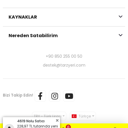
KAYNAKLAR
Nereden Satabilirim
+90 850 255 00 50
destek@tarzyeri.com
Bizi Takip Edin!
TRY - Türk Lirası
Türkçe
4619 Nolu Satıcı
228,97 TL tutarında yeni
0