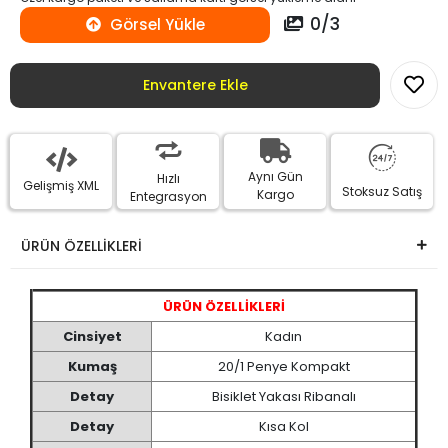
0
/
3
Görsel Yükle
Envantere Ekle
Aynı Gün
Hızlı
Gelişmiş XML
Stoksuz Satış
Kargo
Entegrasyon
ÜRÜN ÖZELLİKLERİ
ÜRÜN ÖZELLİKLERİ
Cinsiyet
Kadın
Kumaş
20/1 Penye Kompakt
Detay
Bisiklet Yakası Ribanalı
Detay
Kısa Kol