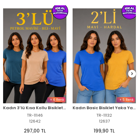
+ 6 Renk
+ 5 Renk
Kadın 3’lü Kısa Kollu Bisiklet Yaka Basic Slim Fit T-Shirt -Petrol Mavisi - Bej - Mavi
Kadın Basic Bisiklet Yaka Yazlık Slim fit T-Shirt - Mavi & Hardal Sarısı
TR-11146
TR-11132
12642
12637
297,00 TL
199,90 TL