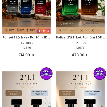
+ 3 Renk
Polizei 3'Lü Erkek Parfüm EDP 50 ML Kalıcı Odunsu ve Fresh kokular
Polizei 2'Li Erkek Parfüm EDP 50 ML Kalıcı Odunsu ve Fresh koku
TR-11195
TR-11192
12676
12673
714,99 TL
478,00 TL