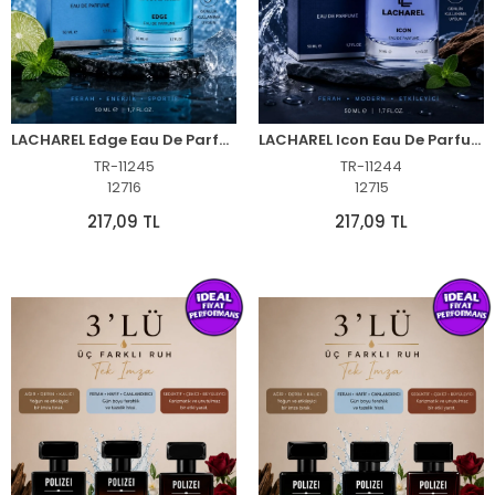
LACHAREL Edge Eau De Parfum 50 ML Enerjik Ferah ve Sportif Parfüm
LACHAREL Icon Eau De Parfum 50 ML Ferah Odunsu Amber Maskülen Parfüm
TR-11245
TR-11244
12716
12715
217,09 TL
217,09 TL