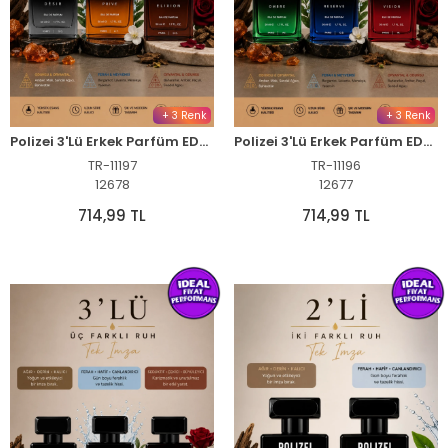
+ 3 Renk
+ 3 Renk
Polizei 3'Lü Erkek Parfüm EDP 50 ML Kalıcı Odunsu ve Fresh kokular
Polizei 3'Lü Erkek Parfüm EDP 50 ML Kalıcı Odunsu ve Fresh kokular
TR-11197
TR-11196
12678
12677
714,99 TL
714,99 TL