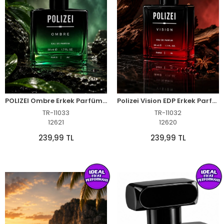
POLIZEI Ombre Erkek Parfüm EDP 50 ml Ferah ve Maskülen Aromatik Koku
Polizei Vision EDP Erkek Parfüm 50 ml Meyveli Baharatlı Kalıcı Koku
TR-11033
TR-11032
12621
12620
239,99 TL
239,99 TL