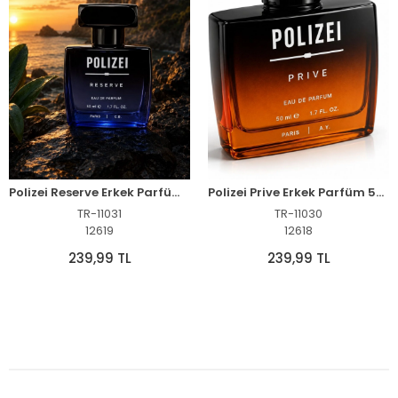
Polizei Reserve Erkek Parfüm EDP 50 ml Kalıcı Günlük Akustik Ferah Maskülen Koku
Polizei Prive Erkek Parfüm 50 ml EDP Kalıcı Maskülen Amber Odunsu Koku
TR-11031
TR-11030
12619
12618
239,99 TL
239,99 TL