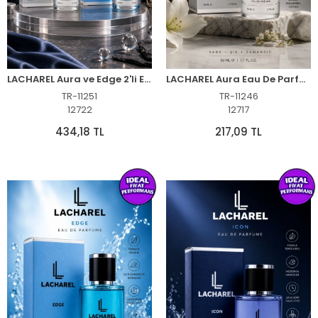
LACHAREL Aura ve Edge 2'li Erkek Parfüm Seti Eau De Parfum 2x50 ML
LACHAREL Aura Eau De Parfum 50 ML Narenciye, Odunsu ve Sofistike Parfüm
TR-11251
TR-11246
12722
12717
434,18 TL
217,09 TL