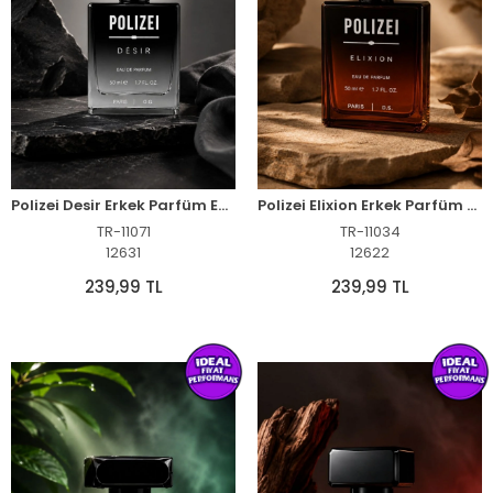
Polizei Desir Erkek Parfüm EDP 50 ML Kalıcı Odunsu Aromatik Koku
Polizei Elixion Erkek Parfüm EDP 50 ML Kalıcı Oryantal Yoğun Koku
TR-11071
TR-11034
12631
12622
239,99 TL
239,99 TL