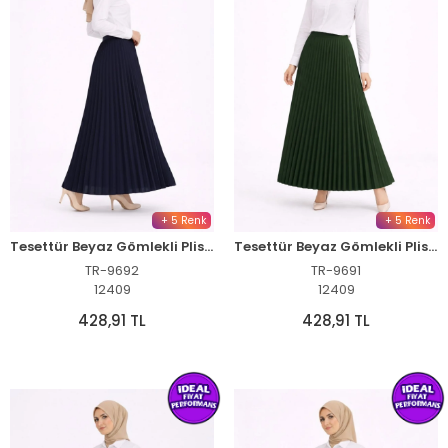
+ 5 Renk
+ 5 Renk
Tesettür Beyaz Gömlekli Pliseli Etek İkili Takım Gündelik ve Ofis Şıklığı - Lacivert
Tesettür Beyaz Gömlekli Pliseli Etek İkili Takım Gündelik ve Ofis Şıklığı - Çağla Yeşili
TR-9692
TR-9691
12409
12409
428,91 TL
428,91 TL