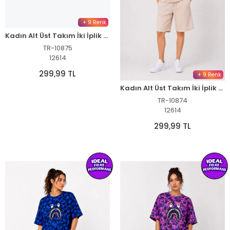
+ 9 Renk
Kadın Alt Üst Takım İki İplik Kumaş Bisiklet Yaka Tişört Cepli Diz Altı Şort - Haki
TR-10875
12614
299,99 TL
+ 9 Renk
Kadın Alt Üst Takım İki İplik Kumaş Bisiklet Yaka Tişört Cepli Diz Altı Şort - Bej
TR-10874
12614
299,99 TL