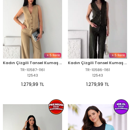
+ 5 Renk
+ 5 Renk
Kadın Çizgili Tansel Kumaş Yelek Pantolon İkili Takım Ofis Şık Modern - Bej
Kadın Çizgili Tansel Kumaş Yelek Pantolon İkili Takım Ofis Şık Modern - Haki
TR-10587-1161
TR-10586-1161
12543
12543
1.279,99 TL
1.279,99 TL