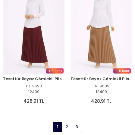
+ 5 Renk
+ 5 Renk
Tesettür Beyaz Gömlekli Pliseli Etek İkili Takım Gündelik ve Ofis Şıklığı - Bordo
Tesettür Beyaz Gömlekli Pliseli Etek İkili Takım Gündelik ve Ofis Şıklığı - Kahverengi
TR-9690
TR-9689
12409
12409
428,91 TL
428,91 TL
1
2
3