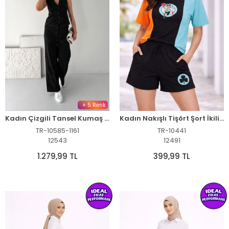
+ 5 Renk
Kadın Çizgili Tansel Kumaş Yelek Pantolon İkili Takım Ofis Şık Modern - Siyah
Kadın Nakışlı Tişört Şort İkili Takım Oversize Yazlık Kombin - Çok Renkli
TR-10585-1161
TR-10441
12543
12491
1.279,99 TL
399,99 TL