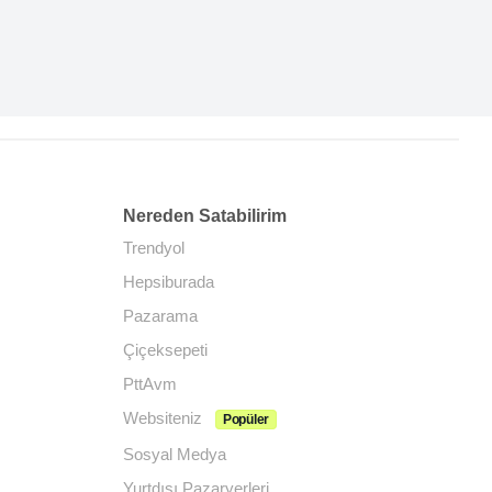
Nereden Satabilirim
Trendyol
Hepsiburada
Pazarama
Çiçeksepeti
PttAvm
Websiteniz
Popüler
Sosyal Medya
Yurtdışı Pazaryerleri