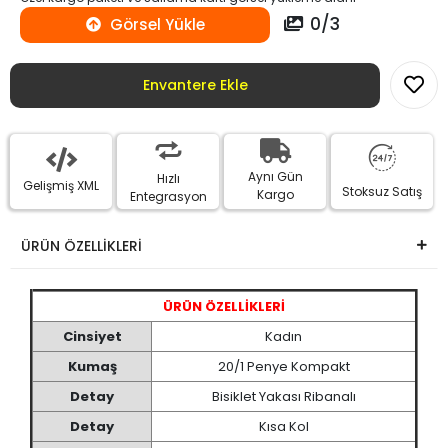
0
/
3
Görsel Yükle
Envantere Ekle
Aynı Gün
Hızlı
Gelişmiş XML
Stoksuz Satış
Kargo
Entegrasyon
ÜRÜN ÖZELLİKLERİ
ÜRÜN ÖZELLİKLERİ
Cinsiyet
Kadın
Kumaş
20/1 Penye Kompakt
Detay
Bisiklet Yakası Ribanalı
Detay
Kısa Kol