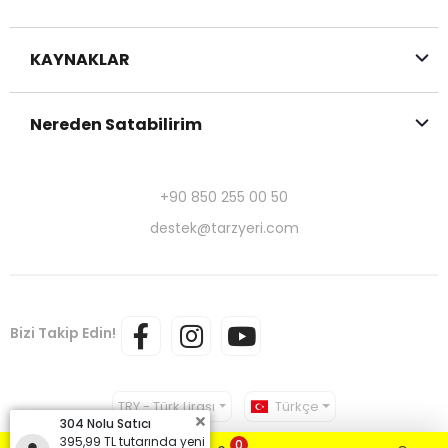
KAYNAKLAR
Nereden Satabilirim
+90 850 255 00 50
destek@tarzyeri.com
Bizi Takip Edin!
TRY - Türk Lirası
Türkçe
304 Nolu Satıcı
395,99 TL tutarında yeni
0