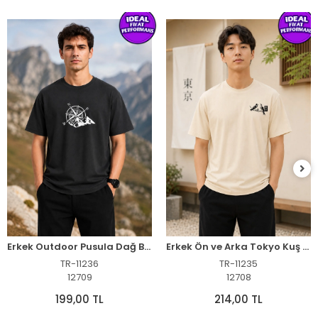
Erkek Outdoor Pusula Dağ Baskılı Kısa Kollu Oversize T-Shirt - Siyah
Erkek Ön ve Arka Tokyo Kuş Çiçek Baskılı Oversize T-Shirt - Ekru
TR-11236
TR-11235
12709
12708
199,00 TL
214,00 TL