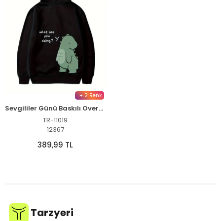
+ 2 Renk
Sevgililer Günü Baskılı Oversize Kapüşonlu Sweatshirt Hoodie - Siyah
TR-11019
12367
389,99 TL
Tarzyeri