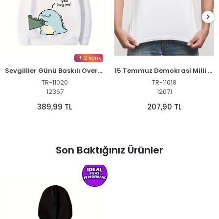
+ 2 Renk
Sevgililer Günü Baskılı Oversize Kapüşonlu Sweatshirt Hoodie - Beyaz
15 Temmuz Demokrasi Milli Birlik YEDİRMEYİZ Baskılı Bisiklet Yaka T-shirt - Beyaz
TR-11020
TR-11018
12367
12071
389,99 TL
207,90 TL
Son Baktığınız Ürünler