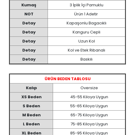
Kumaş
3 İplik İçi Pamuklu
NOT
Ürün 1 Adetir
Detay
Kapaşonlu Bagacıklı
Detay
Kanguru Cepli
Detay
Uzun Kol
Detay
Kol ve Etek Ribanalı
Detay
Baskılı
ÜRÜN BEDEN TABLOSU
Kalıp
Oversize
XS Beden
45-55 Kiloya Uygun
S Beden
55-65 Kiloya Uygun
M Beden
65-75 Kiloya Uygun
L Beden
75-85 Kiloya Uygun
XL Beden
85-95 Kiloya Uygun