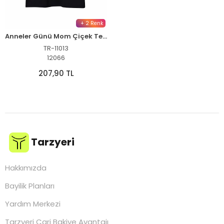
+ 2 Renk
Anneler Günü Mom Çiçek Temalı Baskılı Oversize Bisiklet Yaka T-shirt - Siyah
TR-11013
12066
207,90 TL
Tarzyeri
Hakkımızda
Bayilik Planları
Yardım Merkezi
Tarzyeri Cari Bakiye Avantajı