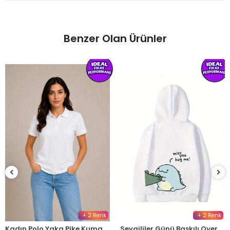
Benzer Olan Ürünler
+ 2 Renk
+ 2 Renk
Kadın Polo Yaka Pike Kumaş Düğmeli Basic Tişört Günlük Rahat - Beyaz
Sevgililer Günü Baskılı Oversize Kapüşonlu Sweatshirt Hoodie - Beyaz