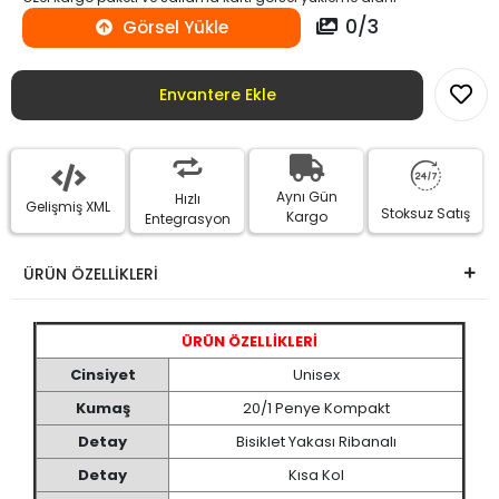
0
/
3
Görsel Yükle
Envantere Ekle
Aynı Gün
Hızlı
Gelişmiş XML
Stoksuz Satış
Kargo
Entegrasyon
ÜRÜN ÖZELLİKLERİ
ÜRÜN ÖZELLİKLERİ
Cinsiyet
Unisex
Kumaş
20/1 Penye Kompakt
Detay
Bisiklet Yakası Ribanalı
Detay
Kısa Kol