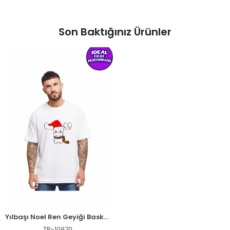
Son Baktığınız Ürünler
Yılbaşı Noel Ren Geyiği Baskılı Kısa Kollu Oversize Bisiklet Yaka T-shirt - Beyaz
TR-10970