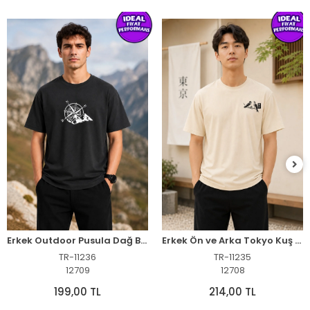
Erkek Outdoor Pusula Dağ Baskılı Kısa Kollu Oversize T-Shirt - Siyah
Erkek Ön ve Arka Tokyo Kuş Çiçek Baskılı Oversize T-Shirt - Ekru
TR-11236
TR-11235
12709
12708
199,00 TL
214,00 TL