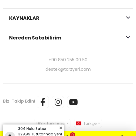
KAYNAKLAR
Nereden Satabilirim
+90 850 255 00 50
destek@tarzyeri.com
Bizi Takip Edin!
TRY - Türk Lirası
Türkçe
304 Nolu Satıcı
329,99 TL tutarında yeni
0