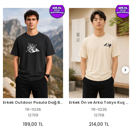
Erkek Outdoor Pusula Dağ Baskılı Kısa Kollu Oversize T-Shirt - Siyah
Erkek Ön ve Arka Tokyo Kuş Çiçek Baskılı Oversize T-Shirt - Ekru
TR-11236
TR-11235
12709
12708
199,00 TL
214,00 TL