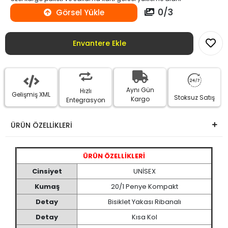
0
/
3
Görsel Yükle
Envantere Ekle
Aynı Gün
Hızlı
Gelişmiş XML
Stoksuz Satış
Kargo
Entegrasyon
ÜRÜN ÖZELLİKLERİ
ÜRÜN ÖZELLİKLERİ
Cinsiyet
UNİSEX
Kumaş
20/1 Penye Kompakt
Detay
Bisiklet Yakası Ribanalı
Detay
Kısa Kol