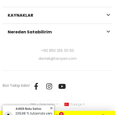
KAYNAKLAR
Nereden Satabilirim
+90 850 255 00 50
destek@tarzyeri.com
Bizi Takip Edin!
TRY - Türk Lirası
Türkçe
4469 Nolu Satıcı
239,98 TL tutarında yeni
0