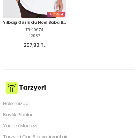
+ 2 Renk
Yılbaşı Gözlüklü Noel Baba Baskılı Kısa Kollu Oversize Bisiklet Yaka T-shirt - Beyaz
TR-10974
12037
207,90 TL
Tarzyeri
Hakkımızda
Bayilik Planları
Yardım Merkezi
Tarzyeri Cari Bakiye Avantajı