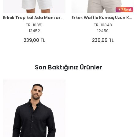
+ 7 Renk
Erkek Tropikal Ada Manzara Desenli Kısa Kol Gömlek Hawaii Tarz Yazlık Rahat Kalıp - Desenli
Erkek Waffle Kumaş Uzun Kollu Düğmeli Açık Yaka Regular Fit Gömlek - Füme
TR-10351
TR-10348
12452
12450
239,00 TL
239,99 TL
Son Baktığınız Ürünler