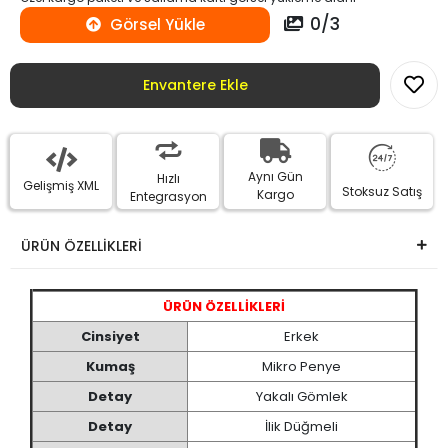
0
/
3
Görsel Yükle
Envantere Ekle
Aynı Gün
Hızlı
Gelişmiş XML
Stoksuz Satış
Kargo
Entegrasyon
ÜRÜN ÖZELLİKLERİ
ÜRÜN ÖZELLİKLERİ
Cinsiyet
Erkek
Kumaş
Mikro Penye
Detay
Yakalı Gömlek
Detay
İlik Düğmeli