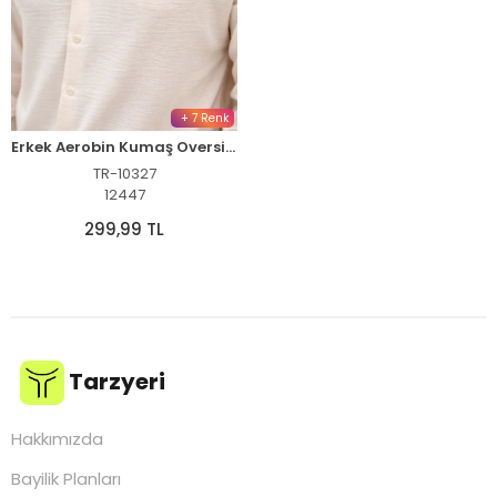
+ 7 Renk
Erkek Aerobin Kumaş Oversize 4 Mevsim Uzun Kollu Rahat Kalıp Gömlek - Bej
TR-10327
12447
299,99 TL
Tarzyeri
Hakkımızda
Bayilik Planları