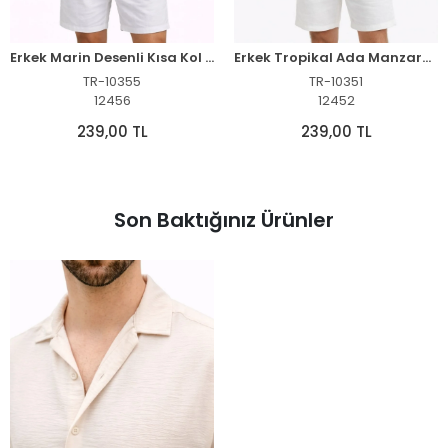
Erkek Marin Desenli Kısa Kol Gömlek Yazlık Rahat Kalıp Dijital Baskılı - Desenli
Erkek Tropikal Ada Manzara Desenli Kısa Kol Gömlek Hawaii Tarz Yazlık Rahat Kalıp - Desenli
TR-10355
TR-10351
12456
12452
239,00 TL
239,00 TL
Son Baktığınız Ürünler