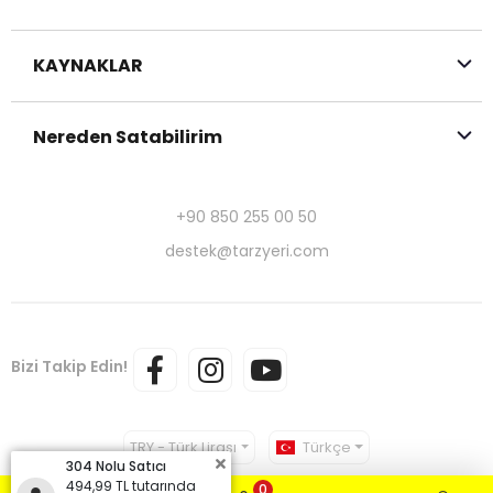
KAYNAKLAR
Nereden Satabilirim
+90 850 255 00 50
destek@tarzyeri.com
Bizi Takip Edin!
TRY - Türk Lirası
Türkçe
304 Nolu Satıcı
494,99 TL tutarında
0