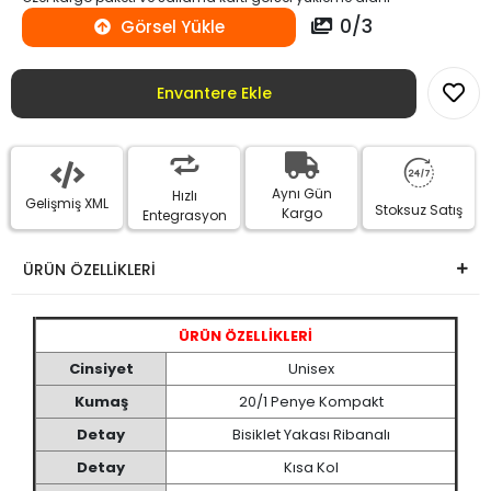
0
/
3
Görsel Yükle
Envantere Ekle
Aynı Gün
Hızlı
Gelişmiş XML
Stoksuz Satış
Kargo
Entegrasyon
ÜRÜN ÖZELLİKLERİ
ÜRÜN ÖZELLİKLERİ
Cinsiyet
Unisex
Kumaş
20/1 Penye Kompakt
Detay
Bisiklet Yakası Ribanalı
Detay
Kısa Kol