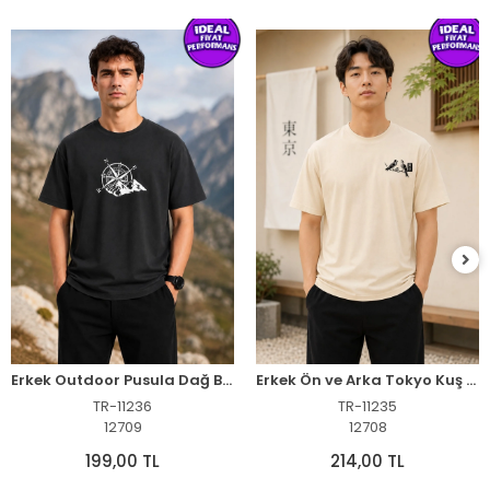
Erkek Outdoor Pusula Dağ Baskılı Kısa Kollu Oversize T-Shirt - Siyah
Erkek Ön ve Arka Tokyo Kuş Çiçek Baskılı Oversize T-Shirt - Ekru
TR-11236
TR-11235
12709
12708
199,00 TL
214,00 TL