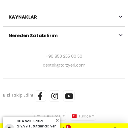
KAYNAKLAR
Nereden Satabilirim
+90 850 255 00 50
destek@tarzyeri.com
Bizi Takip Edin!
TRY - Türk Lirası
Türkçe
304 Nolu Satıcı
219,99 TL tutarında yeni
0