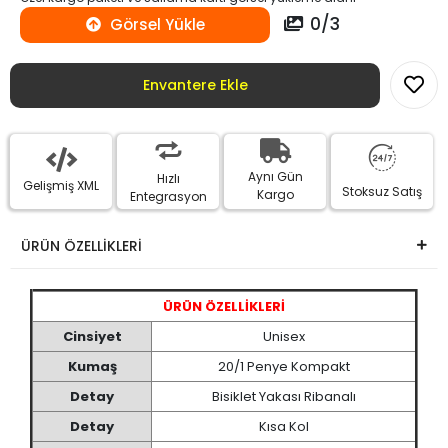
0
/
3
Görsel Yükle
Envantere Ekle
Aynı Gün
Hızlı
Gelişmiş XML
Stoksuz Satış
Kargo
Entegrasyon
ÜRÜN ÖZELLİKLERİ
ÜRÜN ÖZELLİKLERİ
Cinsiyet
Unisex
Kumaş
20/1 Penye Kompakt
Detay
Bisiklet Yakası Ribanalı
Detay
Kısa Kol