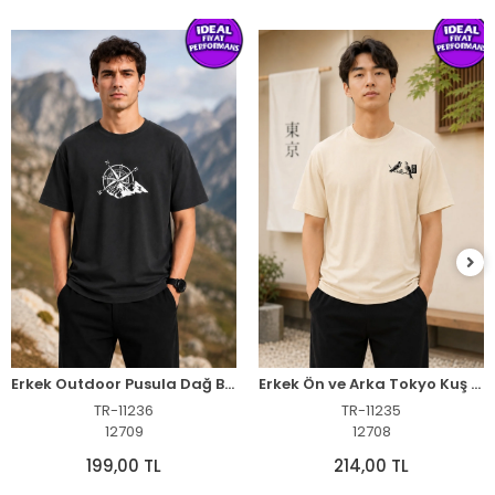
Erkek Outdoor Pusula Dağ Baskılı Kısa Kollu Oversize T-Shirt - Siyah
Erkek Ön ve Arka Tokyo Kuş Çiçek Baskılı Oversize T-Shirt - Ekru
TR-11236
TR-11235
12709
12708
199,00 TL
214,00 TL