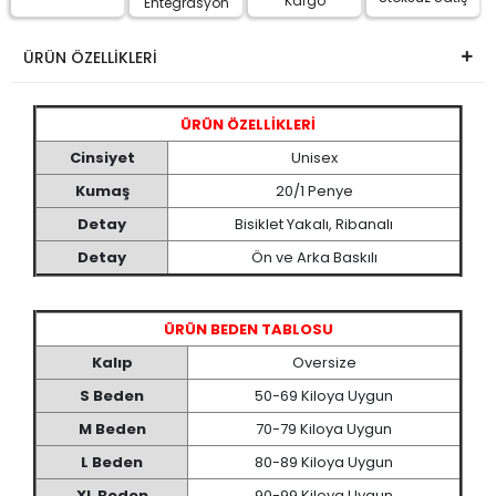
Kargo
Entegrasyon
ÜRÜN ÖZELLİKLERİ
ÜRÜN ÖZELLİKLERİ
Cinsiyet
Unisex
Kumaş
20/1 Penye
Detay
Bisiklet Yakalı, Ribanalı
Detay
Ön ve Arka Baskılı
ÜRÜN BEDEN TABLOSU
Kalıp
Oversize
S Beden
50-69 Kiloya Uygun
M Beden
70-79 Kiloya Uygun
L Beden
80-89 Kiloya Uygun
XL Beden
90-99 Kiloya Uygun