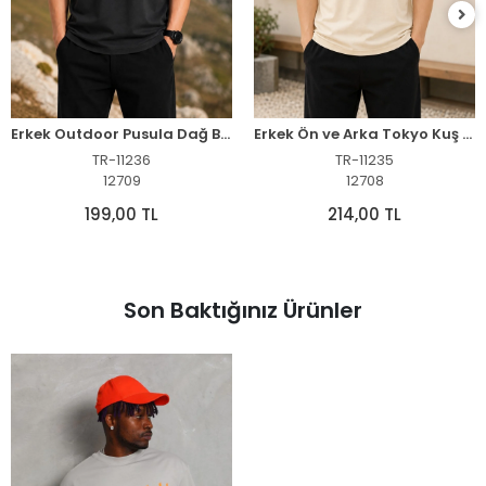
Erkek Outdoor Pusula Dağ Baskılı Kısa Kollu Oversize T-Shirt - Siyah
Erkek Ön ve Arka Tokyo Kuş Çiçek Baskılı Oversize T-Shirt - Ekru
TR-11236
TR-11235
12709
12708
199,00 TL
214,00 TL
Son Baktığınız Ürünler