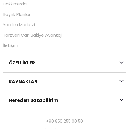
Hakkımızda
Bayilik Planları
Yardım Merkezi
Tarzyeri Cari Bakiye Avantajı
İletişim
ÖZELLİKLER
KAYNAKLAR
Nereden Satabilirim
+90 850 255 00 50