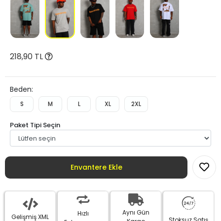
218,90 TL
Beden:
S
M
L
XL
2XL
Paket Tipi Seçin
Envantere Ekle
Aynı Gün
Hızlı
Gelişmiş XML
Stoksuz Satış