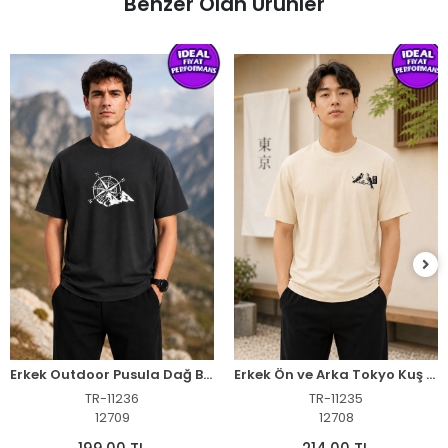
Benzer Olan Ürünler
Erkek Outdoor Pusula Dağ Baskılı Kısa Kollu Oversize T-Shirt - Siyah
Erkek Ön ve Arka Tokyo Kuş Çiçek Baskılı Oversize T-Shirt - Ekru
TR-11236
TR-11235
12709
12708