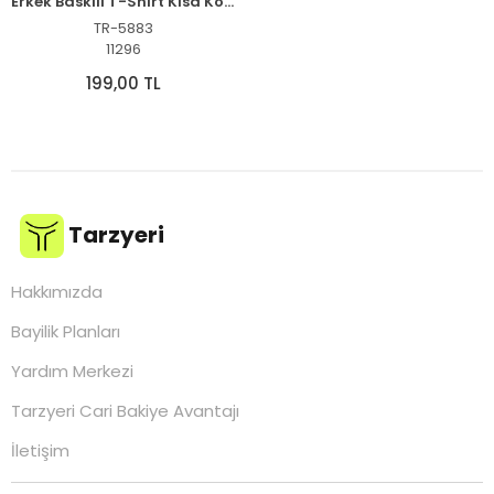
Erkek Baskılı T-Shirt Kısa Kol Bisiklet Yaka Regular Fit Rahat Kalıp Günlük Tişört - Siyah
TR-5883
11296
199,00 TL
Tarzyeri
Hakkımızda
Bayilik Planları
Yardım Merkezi
Tarzyeri Cari Bakiye Avantajı
İletişim