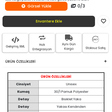
0
/
3
Görsel Yükle
Envantere Ekle
Aynı Gün
Hızlı
Gelişmiş XML
Stoksuz Satış
Kargo
Entegrasyon
ÜRÜN ÖZELLİKLERİ
ÜRÜN ÖZELLİKLERİ
Cinsiyet
Unisex
Kumaş
30/1 Pamuk Polyester
Detay
Bisiklet Yaka
Detay
Yakası Kendınden