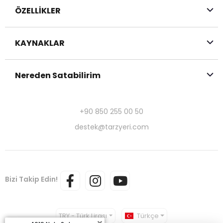
ÖZELLİKLER
KAYNAKLAR
Nereden Satabilirim
+90 850 255 00 50
destek@tarzyeri.com
Bizi Takip Edin!
TRY - Türk Lirası
Türkçe