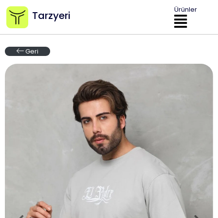
Ürünler
Tarzyeri
Geri