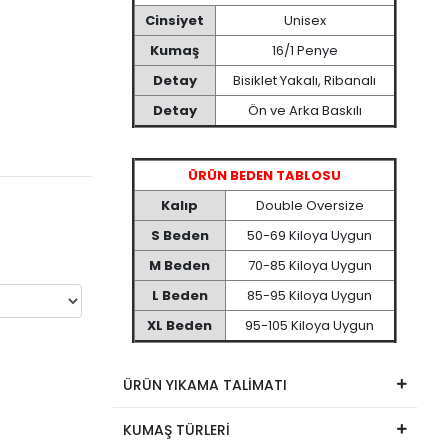
Cinsiyet
Unisex
Kumaş
16/1 Penye
Detay
Bisiklet Yakalı, Ribanalı
Detay
Ön ve Arka Baskılı
ÜRÜN BEDEN TABLOSU
Kalıp
Double Oversize
S Beden
50-69 Kiloya Uygun
M Beden
70-85 Kiloya Uygun
L Beden
85-95 Kiloya Uygun
XL Beden
95-105 Kiloya Uygun
ÜRÜN YIKAMA TALİMATI
KUMAŞ TÜRLERİ