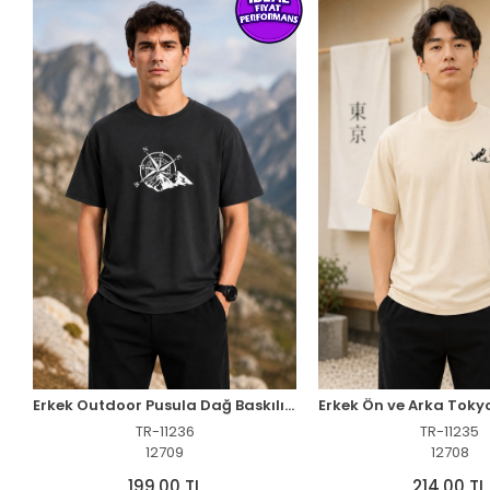
Erkek Outdoor Pusula Dağ Baskılı Kısa Kollu Oversize T-Shirt - Siyah
TR-11236
TR-11235
12709
12708
199,00 TL
214,00 TL