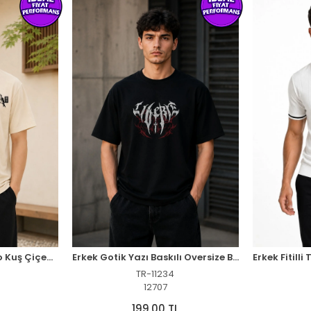
Erkek Ön ve Arka Tokyo Kuş Çiçek Baskılı Oversize T-Shirt - Ekru
Erkek Gotik Yazı Baskılı Oversize Bisiklet Yaka T-Shirt - Siyah
TR-11234
12707
199,00 TL