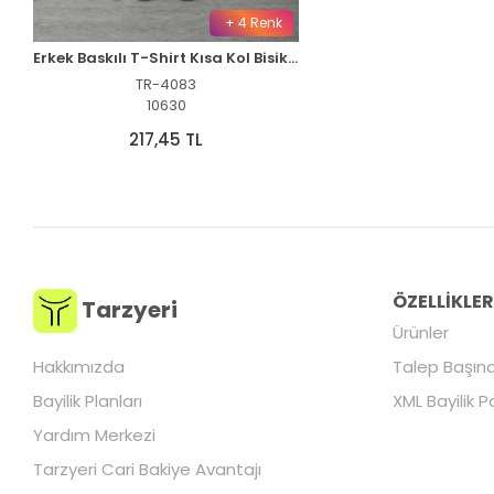
+ 4 Renk
Erkek Baskılı T-Shirt Kısa Kol Bisiklet Yaka Rahat Kalıp Tişört - Beyaz
TR-4083
10630
217,45 TL
ÖZELLİKLE
Tarzyeri
Ürünler
Hakkımızda
Talep Başına
Bayilik Planları
XML Bayilik P
Yardım Merkezi
Tarzyeri Cari Bakiye Avantajı