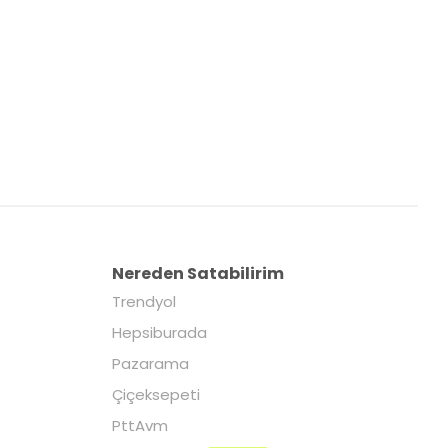
Nereden Satabilirim
Trendyol
Hepsiburada
Pazarama
Çiçeksepeti
PttAvm