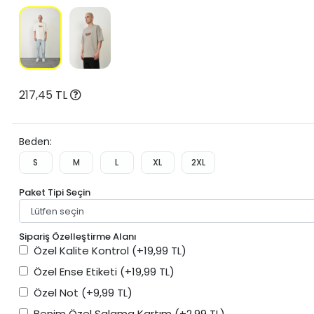
217,45 TL
Beden:
S
M
L
XL
2XL
Paket Tipi Seçin
Sipariş Özelleştirme Alanı
Özel Kalite Kontrol
(+19,99 TL)
Özel Ense Etiketi
(+19,99 TL)
Özel Not
(+9,99 TL)
Benim Özel Salama Kartım
(+2,99 TL)