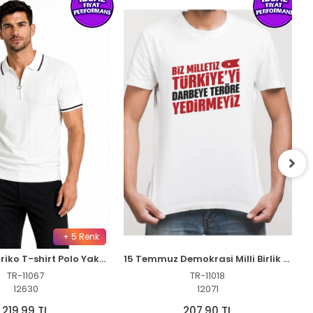
+ 5 Renk
Erkek Fitilli Triko T-shirt Polo Yaka Yarım Fermuarlı Kısa Kollu Tişört - Beyaz
15 Temmuz Demokrasi Milli Birlik YEDİRMEYİZ Baskılı Bisiklet Yaka T-shirt - Beyaz
TR-11067
TR-11018
12630
12071
219,99 TL
207,90 TL