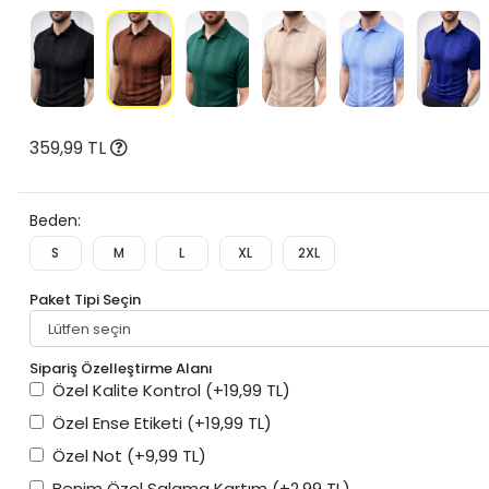
359,99 TL
Beden:
S
M
L
XL
2XL
Paket Tipi Seçin
Sipariş Özelleştirme Alanı
Özel Kalite Kontrol
(+19,99 TL)
Özel Ense Etiketi
(+19,99 TL)
Özel Not
(+9,99 TL)
Benim Özel Salama Kartım
(+2,99 TL)