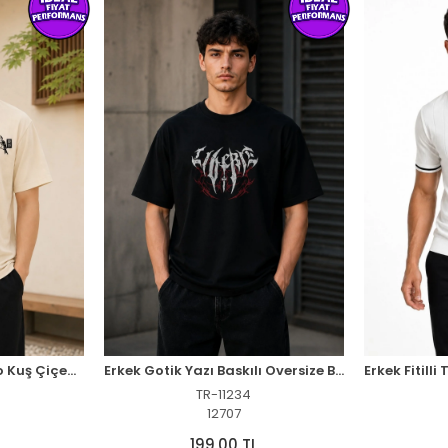
Erkek Ön ve Arka Tokyo Kuş Çiçek Baskılı Oversize T-Shirt - Ekru
Erkek Gotik Yazı Baskılı Oversize Bisiklet Yaka T-Shirt - Siyah
TR-11234
12707
199,00 TL