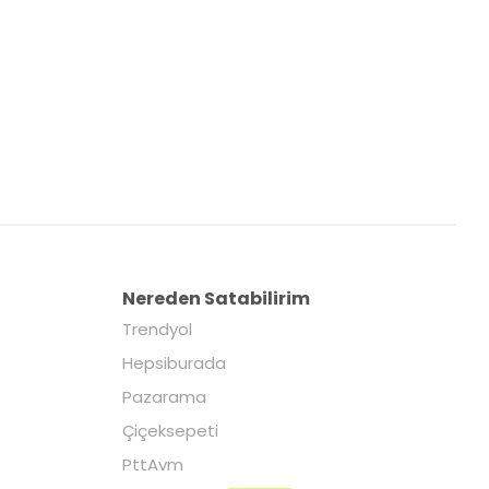
Nereden Satabilirim
Trendyol
Hepsiburada
Pazarama
Çiçeksepeti
PttAvm