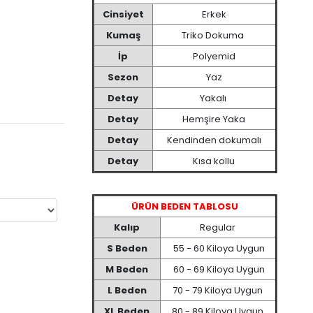
Cinsiyet
Erkek
Kumaş
Triko Dokuma
İp
Polyemid
Sezon
Yaz
Detay
Yakalı
Detay
Hemşire Yaka
Detay
Kendinden dokumalı
Detay
Kısa kollu
ÜRÜN BEDEN TABLOSU
Kalıp
Regular
S Beden
55 - 60 Kiloya Uygun
M Beden
60 - 69 Kiloya Uygun
L Beden
70 - 79 Kiloya Uygun
XL Beden
80 - 89 Kiloya Uygun