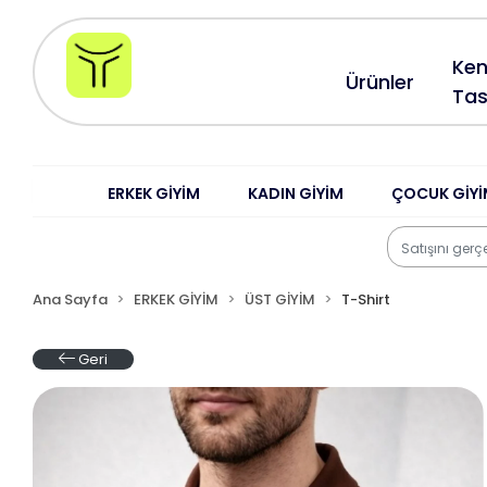
Ken
Ürünler
Tas
ERKEK GİYİM
KADIN GİYİM
ÇOCUK GİYİ
Ana Sayfa
ERKEK GİYİM
ÜST GİYİM
T-Shirt
Geri