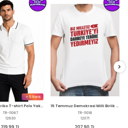
+ 5 Renk
Erkek Fitilli Triko T-shirt Polo Yaka Yarım Fermuarlı Kısa Kollu Tişört - Beyaz
15 Temmuz Demokrasi Milli Birlik YEDİRMEYİZ Baskılı Bisiklet Yaka T-shirt - Beyaz
TR-11067
TR-11018
12630
12071
219,99 TL
207,90 TL