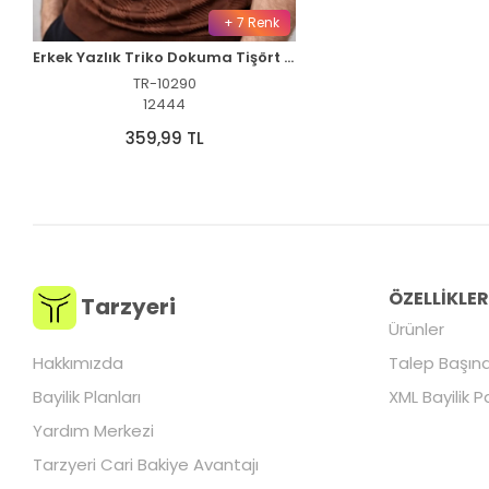
+ 7 Renk
Erkek Yazlık Triko Dokuma Tişört Kısa Kol Polo Yaka T-Shirt - Kahverengi
TR-10290
12444
359,99 TL
ÖZELLİKLE
Tarzyeri
Ürünler
Hakkımızda
Talep Başına
Bayilik Planları
XML Bayilik P
Yardım Merkezi
Tarzyeri Cari Bakiye Avantajı