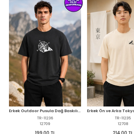
Erkek Outdoor Pusula Dağ Baskılı Kısa Kollu Oversize T-Shirt - Siyah
TR-11236
TR-11235
12709
12708
199,00 TL
214,00 TL