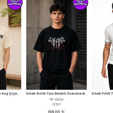
Erkek Ön ve Arka Tokyo Kuş Çiçek Baskılı Oversize T-Shirt - Ekru
Erkek Gotik Yazı Baskılı Oversize Bisiklet Yaka T-Shirt - Siyah
TR-11234
12707
199,00 TL