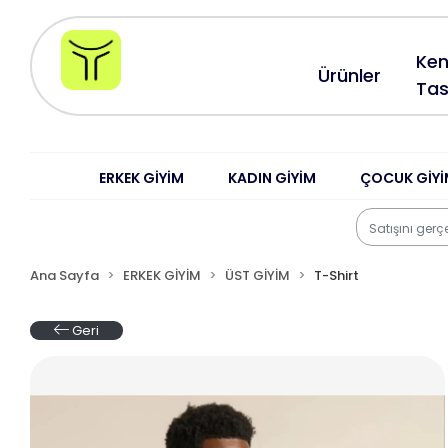
Ken
Ürünler
Tas
ERKEK GİYİM
KADIN GİYİM
ÇOCUK GİYİ
Ana Sayfa
ERKEK GİYİM
ÜST GİYİM
T-Shirt
Geri