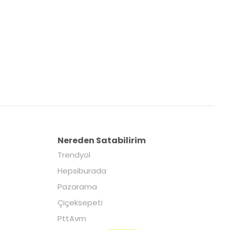
Nereden Satabilirim
Trendyol
Hepsiburada
Pazarama
Çiçeksepeti
PttAvm