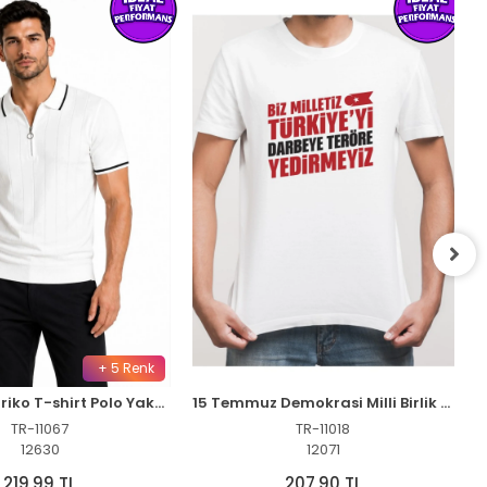
+ 5 Renk
Erkek Fitilli Triko T-shirt Polo Yaka Yarım Fermuarlı Kısa Kollu Tişört - Beyaz
15 Temmuz Demokrasi Milli Birlik YEDİRMEYİZ Baskılı Bisiklet Yaka T-shirt - Beyaz
TR-11067
TR-11018
12630
12071
219,99 TL
207,90 TL