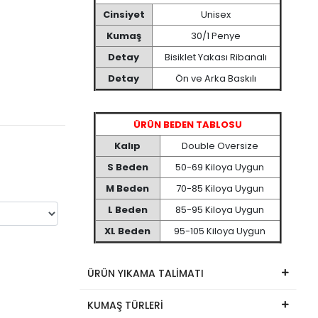
Cinsiyet
Unisex
Kumaş
30/1 Penye
Detay
Bisiklet Yakası Ribanalı
Detay
Ön ve Arka Baskılı
ÜRÜN BEDEN TABLOSU
Kalıp
Double Oversize
S Beden
50-69 Kiloya Uygun
M Beden
70-85 Kiloya Uygun
L Beden
85-95 Kiloya Uygun
XL Beden
95-105 Kiloya Uygun
ÜRÜN YIKAMA TALİMATI
KUMAŞ TÜRLERİ