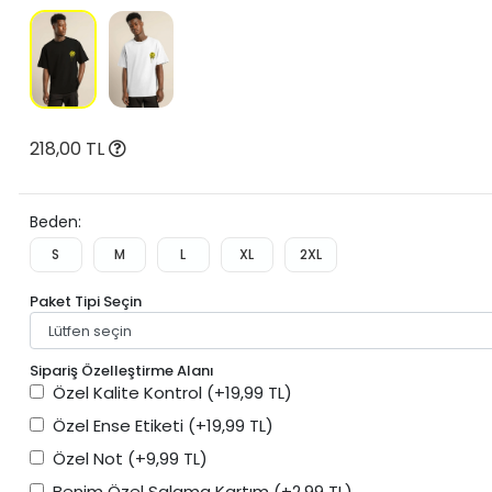
218,00 TL
Beden:
S
M
L
XL
2XL
Paket Tipi Seçin
Sipariş Özelleştirme Alanı
Özel Kalite Kontrol
(+19,99 TL)
Özel Ense Etiketi
(+19,99 TL)
Özel Not
(+9,99 TL)
Benim Özel Salama Kartım
(+2,99 TL)