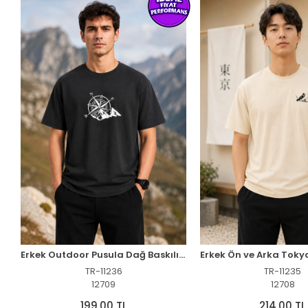
Erkek Outdoor Pusula Dağ Baskılı Kısa Kollu Oversize T-Shirt - Siyah
TR-11236
TR-11235
12709
12708
199,00 TL
214,00 TL