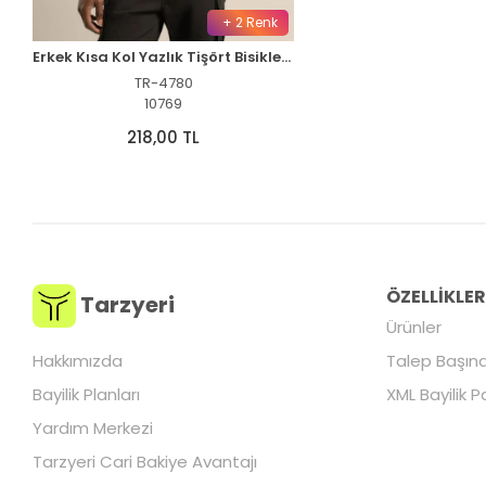
+ 2 Renk
Erkek Kısa Kol Yazlık Tişört Bisiklet Yaka Baskılı Oversize T-Shirt - Siyah
TR-4780
10769
218,00 TL
ÖZELLİKLE
Tarzyeri
Ürünler
Hakkımızda
Talep Başına
Bayilik Planları
XML Bayilik P
Yardım Merkezi
Tarzyeri Cari Bakiye Avantajı