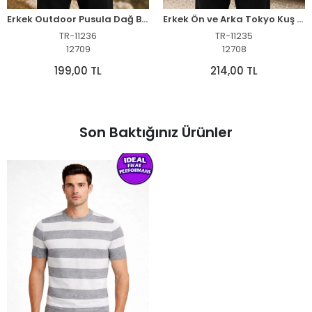
Erkek Outdoor Pusula Dağ Baskılı Kısa Kollu Oversize T-Shirt - Siyah
Erkek Ön ve Arka Tokyo Kuş Çiçek Baskılı Oversize T-Shirt - Ekru
TR-11236
TR-11235
12709
12708
199,00 TL
214,00 TL
Son Baktığınız Ürünler