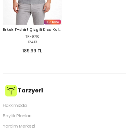
+ 3 Renk
Erkek T-shirt Çizgili Kısa Kol Yazlık Triko Dokuma Bisiklet Yaka Tişört - Gri
TR-9710
12413
189,99 TL
Tarzyeri
Hakkımızda
Bayilik Planları
Yardım Merkezi