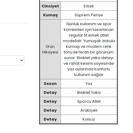
Cinsiyet
Erkek
Kumaş
Süprem Penye
Günlük kullanım ve spor
kombinleri için tasarlanan
regular fit erkek atlet
modelidir. Yumuşak dokulu
Ürün
kumaşı ve modern renk
Hikayesi
tonu ile ferah bir görünüm
sunar. Bisiklet yaka detayı
ve rahat kesimi sayesinde
yaz aylarında konforlu
kullanım sağlar
Sezon
Yaz
Detay
Bisiklet Yaka
Detay
Sporcu Atlet
Detay
Arabiyeli
Detay
Kolsuz