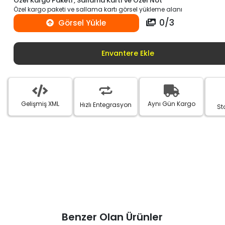
Özel Kargo Paketi , Sallama Kartı ve Özel Not
Özel kargo paketi ve sallama kartı görsel yükleme alanı
0
/
3
Görsel Yükle
Envantere Ekle
Gelişmiş XML
Aynı Gün Kargo
Hızlı Entegrasyon
St
Benzer Olan Ürünler