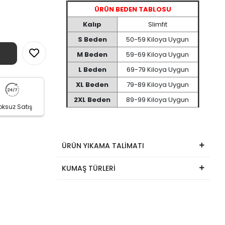
ÜRÜN BEDEN TABLOSU
Kalıp
Slimfıt
S Beden
50-59 Kiloya Uygun
M Beden
59-69 Kiloya Uygun
L Beden
69-79 Kiloya Uygun
XL Beden
79-89 Kiloya Uygun
2XL Beden
89-99 Kiloya Uygun
oksuz Satış
ÜRÜN YIKAMA TALİMATI
KUMAŞ TÜRLERİ