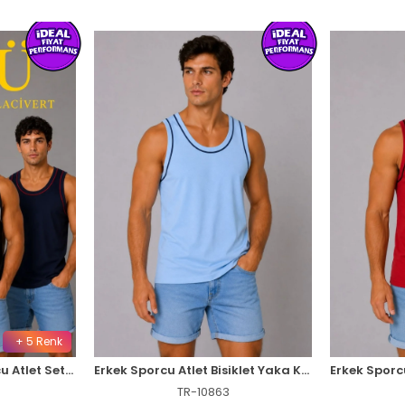
+ 5 Renk
Erkek 3’lü Kolsuz Sporcu Atlet Seti Yazlık Bisiklet Yakalı - Siyah, Lacivert, Beyaz
Erkek Sporcu Atlet Bisiklet Yaka Kolsuz Yazlık Atlet - Açık Mavi
TR-10863