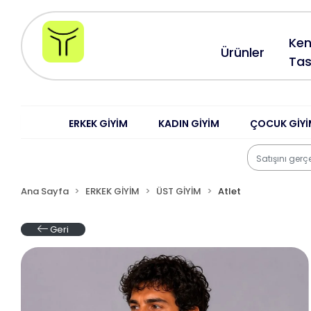
Ken
Ürünler
Tas
ERKEK GİYİM
KADIN GİYİM
ÇOCUK GİYİ
Ana Sayfa
ERKEK GİYİM
ÜST GİYİM
Atlet
Geri