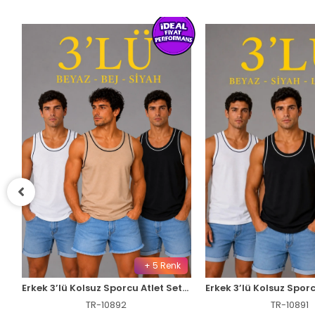
+ 5 Renk
uz Sporcu Atlet Seti Yazlık Bisiklet Yakalı - Lacivert, Kırmızı, Beyaz
Erkek 3’lü Kolsuz Sporcu Atlet Seti Yazlık Bisiklet Yakalı - Siyah, Bej, Beyaz
TR-10892
TR-10891