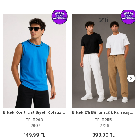
Erkek Kontrast Biyeli Kolsuz Atlet Bisiklet Yaka Yazlık Basic Atlet - Turkuaz
Erkek 2'li Bürümcük Kumaş Beli Lastikli Bağcıklı Bol Paça Pantolon - Beyaz/Vizon
TR-11263
TR-11255
12607
12726
149,99 TL
398,00 TL