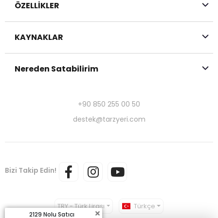
ÖZELLİKLER
KAYNAKLAR
Nereden Satabilirim
+90 850 255 00 50
destek@tarzyeri.com
Bizi Takip Edin!
TRY - Türk Lirası
Türkçe
2129 Nolu Satıcı