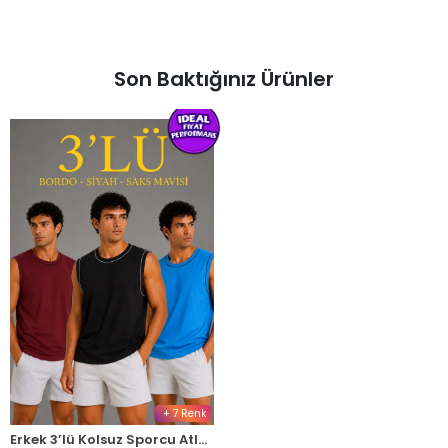
Son Baktığınız Ürünler
+ 7 Renk
Erkek 3’lü Kolsuz Sporcu Atlet Seti Yazlık Bisiklet Yaka - Siyah, Bordo, Turkuaz