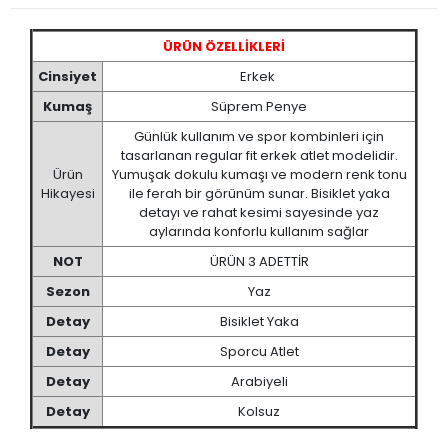
ÜRÜN ÖZELLİKLERİ
Cinsiyet
Erkek
Kumaş
Süprem Penye
Günlük kullanım ve spor kombinleri için
tasarlanan regular fit erkek atlet modelidir.
Ürün
Yumuşak dokulu kumaşı ve modern renk tonu
Hikayesi
ile ferah bir görünüm sunar. Bisiklet yaka
detayı ve rahat kesimi sayesinde yaz
aylarında konforlu kullanım sağlar
NOT
ÜRÜN 3 ADETTİR
Sezon
Yaz
Detay
Bisiklet Yaka
Detay
Sporcu Atlet
Detay
Arabiyeli
Detay
Kolsuz