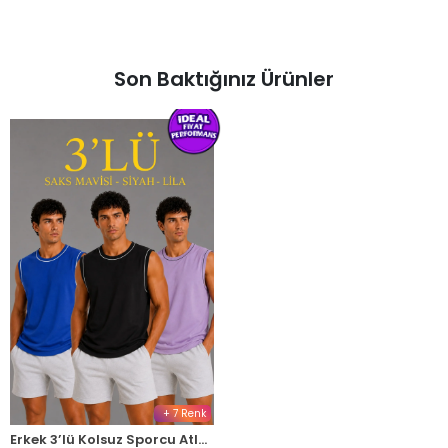
Son Baktığınız Ürünler
+ 7 Renk
Erkek 3’lü Kolsuz Sporcu Atlet Seti Yazlık Bisiklet Yaka - Siyah, Lila, Saks Mavisi