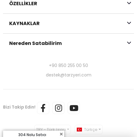
ÖZELLİKLER
KAYNAKLAR
Nereden Satabilirim
+90 850 255 00 50
destek@tarzyeri.com
Bizi Takip Edin!
TRY - Türk Lirası
Türkçe
304 Nolu Satıcı