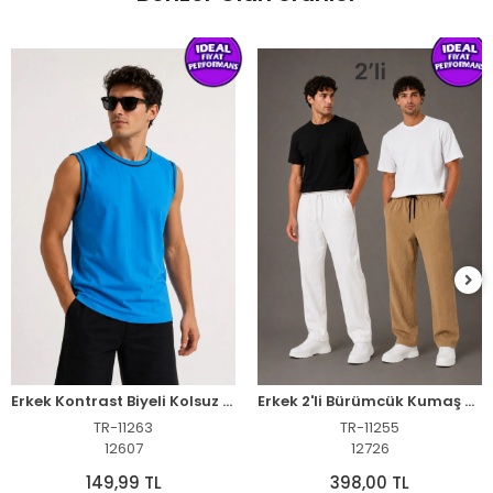
Erkek Kontrast Biyeli Kolsuz Atlet Bisiklet Yaka Yazlık Basic Atlet - Turkuaz
Erkek 2'li Bürümcük Kumaş Beli Lastikli Bağcıklı Bol Paça Pantolon - Beyaz/Vizon
TR-11263
TR-11255
12607
12726
149,99 TL
398,00 TL