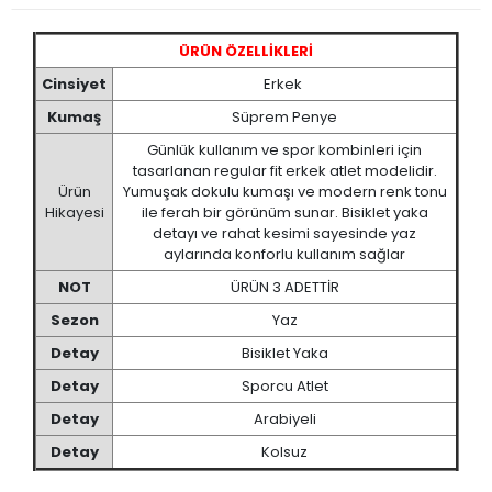
ÜRÜN ÖZELLİKLERİ
Cinsiyet
Erkek
Kumaş
Süprem Penye
Günlük kullanım ve spor kombinleri için
tasarlanan regular fit erkek atlet modelidir.
Ürün
Yumuşak dokulu kumaşı ve modern renk tonu
Hikayesi
ile ferah bir görünüm sunar. Bisiklet yaka
detayı ve rahat kesimi sayesinde yaz
aylarında konforlu kullanım sağlar
NOT
ÜRÜN 3 ADETTİR
Sezon
Yaz
Detay
Bisiklet Yaka
Detay
Sporcu Atlet
Detay
Arabiyeli
Detay
Kolsuz