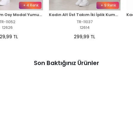
+ 4 Renk
+ 9 Renk
Kadın Premium Osy Modal Yumuşak Dokulu Tişört Cepli Şort Alt Üst Takım - Siyah
Kadın Alt Üst Takım İki İplik Kumaş Bisiklet Yaka Tişört Cepli Diz Altı Şort - Füme
TR-11037
12614
L
299,99 TL
Son Baktığınız Ürünler