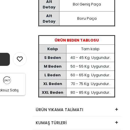
Alt
Bol Geniş Paça
Detay
Alt
Boru Paça
Detay
ÜRÜN BEDEN TABLOSU
Kalıp
Tam kalıp
S Beden
40 - 45 Kg Uygundur.
M Beden
50 - 55 Kg Uygundur.
L Beden
60 - 65 Kg Uygundur.
XL Beden
70 - 75 Kg Uygundur.
oksuz Satış
XXL Beden
80 - 85 Kg Uygundur.
ÜRÜN YIKAMA TALİMATI
KUMAŞ TÜRLERİ