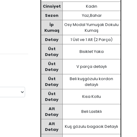
Cinsiyet
Kadın
Sezon
Yaz,Bahar
İp
Osy Modal Yumuşak Dokulu
Kumaş
Kumaş
Detay
1 Üst ve 1 Alt (2 Parça)
Üst
Bisiklet Yaka
Detay
Üst
V parça detaylı
Detay
Üst
Beli kuşgözulu kordon
Detay
detaylı
Üst
Kısa Kollu
Detay
Alt
Beli Lastıklı
Detay
Alt
Kuş gözulu bagacık Detaylı
Detay