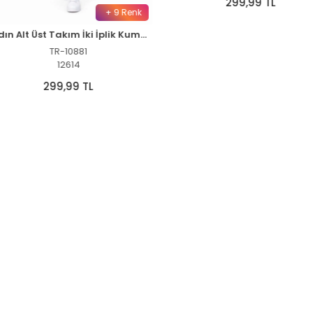
+ 9 Renk
+ 9 Renk
Kadın Alt Üst Takım İki İplik Kumaş Bisiklet Yaka Tişört Cepli Diz Altı Şort - Bordo
Kadın Alt Üst Takım İki İplik Kumaş Bisiklet Yaka Tişört Cepli Diz Altı Şort - Siyah
TR-10881
TR-10880
12614
12614
299,99 TL
299,99 TL