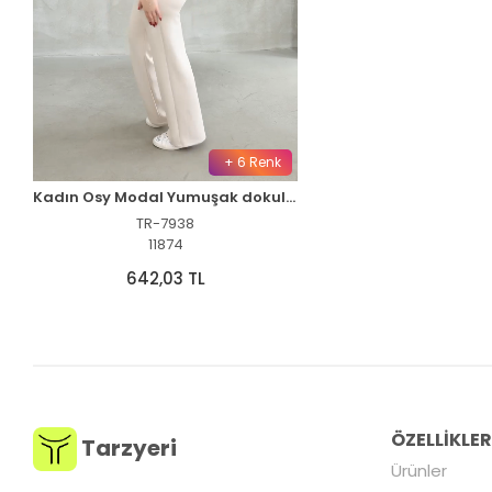
+ 6 Renk
Kadın Osy Modal Yumuşak dokulu Bisiklet Yaka Parçalı detaylı Kısa Kollu Takım - Bordo
TR-7938
11874
642,03 TL
ÖZELLİKLE
Tarzyeri
Ürünler