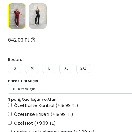
642,03 TL
Beden:
S
M
L
XL
2XL
Paket Tipi Seçin
Sipariş Özelleştirme Alanı
Özel Kalite Kontrol
(+19,99 TL)
Özel Ense Etiketi
(+19,99 TL)
Özel Not
(+9,99 TL)
Benim Özel Salama Kartım
(+2,99 TL)