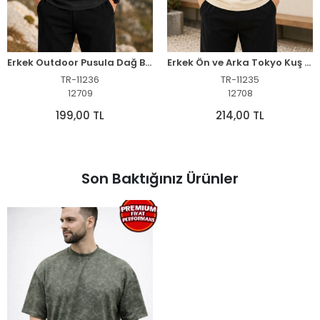
Erkek Outdoor Pusula Dağ Baskılı Kısa Kollu Oversize T-Shirt - Siyah
Erkek Ön ve Arka Tokyo Kuş Çiçek Baskılı Oversize T-Shirt - Ekru
TR-11236
TR-11235
12709
12708
199,00 TL
214,00 TL
Son Baktığınız Ürünler