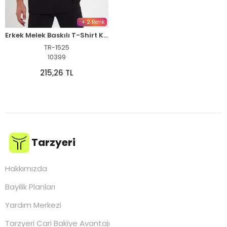
+ 2 Renk
Erkek Melek Baskılı T-Shirt Kısa Kol Bisiklet Yaka Rahat Kalıp Günlük Tişört - Siyah
TR-1525
10399
215,26 TL
Tarzyeri
Hakkımızda
Bayilik Planları
Yardım Merkezi
Tarzyeri Cari Bakiye Avantajı