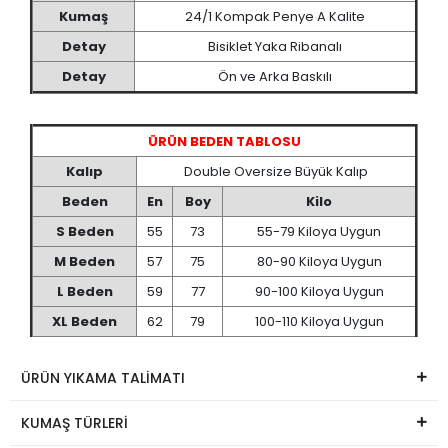
Kumaş
24/1 Kompak Penye A Kalite
Detay
Bisiklet Yaka Ribanalı
Detay
Ön ve Arka Baskılı
ÜRÜN BEDEN TABLOSU
Kalıp
Double Oversize Büyük Kalıp
Beden
En
Boy
Kilo
S Beden
55
73
55-79 Kiloya Uygun
M Beden
57
75
80-90 Kiloya Uygun
L Beden
59
77
90-100 Kiloya Uygun
XL Beden
62
79
100-110 Kiloya Uygun
ÜRÜN YIKAMA TALİMATI
KUMAŞ TÜRLERİ