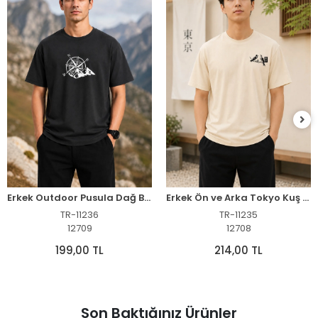
Erkek Outdoor Pusula Dağ Baskılı Kısa Kollu Oversize T-Shirt - Siyah
Erkek Ön ve Arka Tokyo Kuş Çiçek Baskılı Oversize T-Shirt - Ekru
TR-11236
TR-11235
12709
12708
199,00 TL
214,00 TL