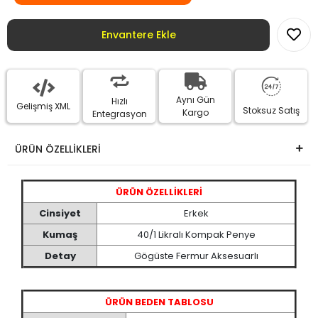
0
/
3
Görsel Yükle
Envantere Ekle
Aynı Gün
Hızlı
Gelişmiş XML
Stoksuz Satış
Kargo
Entegrasyon
ÜRÜN ÖZELLİKLERİ
ÜRÜN ÖZELLİKLERİ
Cinsiyet
Erkek
Kumaş
40/1 Likralı Kompak Penye
Detay
Gögüste Fermur Aksesuarlı