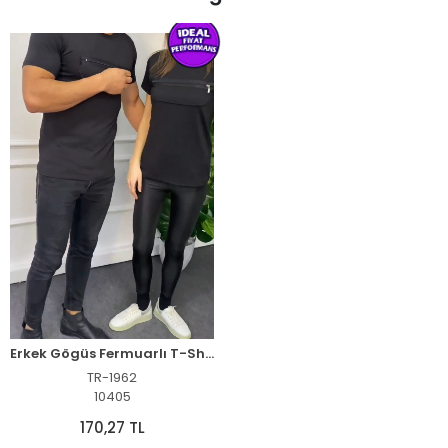
Son Baktığınız Ürünler
Erkek Gögüs Fermuarlı T-Shirt Kısa Kol Bisiklet Yaka Slimfit Tişört - Siyah
TR-1962
10405