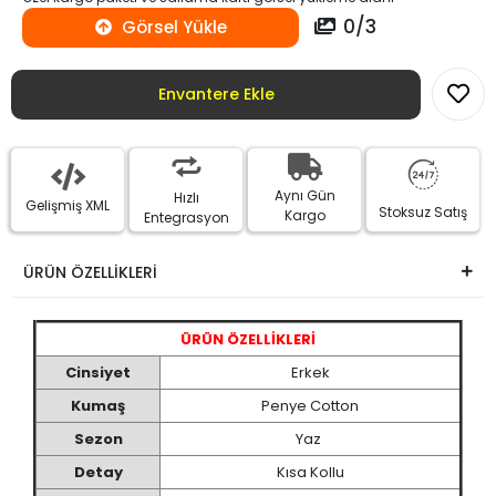
0
/
3
Görsel Yükle
Envantere Ekle
Aynı Gün
Hızlı
Gelişmiş XML
Stoksuz Satış
Kargo
Entegrasyon
ÜRÜN ÖZELLİKLERİ
ÜRÜN ÖZELLİKLERİ
Cinsiyet
Erkek
Kumaş
Penye Cotton
Sezon
Yaz
Detay
Kısa Kollu