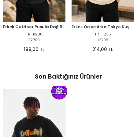
Erkek Outdoor Pusula Dağ Baskılı Kısa Kollu Oversize T-Shirt - Siyah
Erkek Ön ve Arka Tokyo Kuş Çiçek Baskılı Oversize T-Shirt - Ekru
TR-11236
TR-11235
12709
12708
199,00 TL
214,00 TL
Son Baktığınız Ürünler