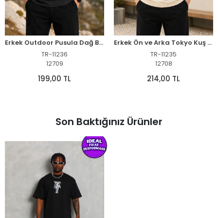
Erkek Outdoor Pusula Dağ Baskılı Kısa Kollu Oversize T-Shirt - Siyah
Erkek Ön ve Arka Tokyo Kuş Çiçek Baskılı Oversize T-Shirt - Ekru
TR-11236
TR-11235
12709
12708
199,00 TL
214,00 TL
Son Baktığınız Ürünler