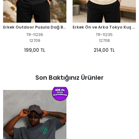
Erkek Outdoor Pusula Dağ Baskılı Kısa Kollu Oversize T-Shirt - Siyah
Erkek Ön ve Arka Tokyo Kuş Çiçek Baskılı Oversize T-Shirt - Ekru
TR-11236
TR-11235
12709
12708
199,00 TL
214,00 TL
Son Baktığınız Ürünler