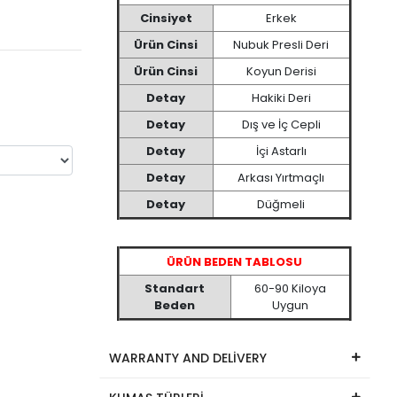
Cinsiyet
Erkek
Ürün Cinsi
Nubuk Presli Deri
Ürün Cinsi
Koyun Derisi
Detay
Hakiki Deri
Detay
Dış ve İç Cepli
Detay
İçi Astarlı
Detay
Arkası Yırtmaçlı
Detay
Düğmeli
ÜRÜN BEDEN TABLOSU
Standart
60-90 Kiloya
Beden
Uygun
WARRANTY AND DELİVERY