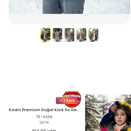
+ 2 Renk
Kadın Premium Doğal Kürk Su Geçirmez Kapüşonlu Mont - Haki
TR-4498
12174