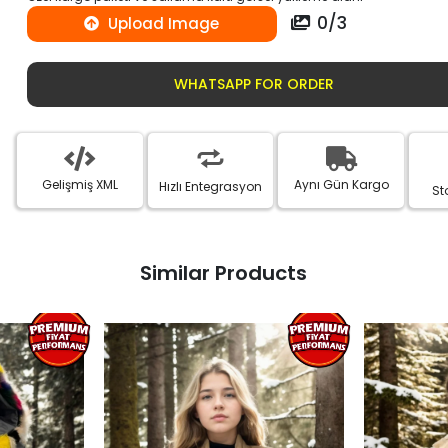
0
/
3
Upload Image
WHATSAPP FOR ORDER
Gelişmiş XML
Aynı Gün Kargo
Hızlı Entegrasyon
St
Similar Products