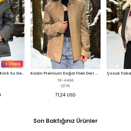
+ 2 Renk
Kadın Premium Doğal Kürk Su Geçirmez Kapüşonlu Mont - Füme
Kadın Premium Doğal Fileli Deri Ceket - Krem
Çocuk Yakal
TR-4496
12176
D
71,24 USD
Son Baktığınız Ürünler