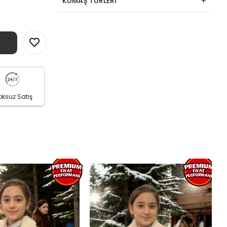
KUMAŞ TÜRLERİ
oksuz Satış