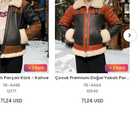
+ 2 Renk
+ 2 Renk
ı Parçalı Kürk - Kahve
Çocuk Premium Doğal Yakalı Parçalı Kürk - Kiremit
TR-4495
TR-4494
12177
10540
71,24 USD
71,24 USD