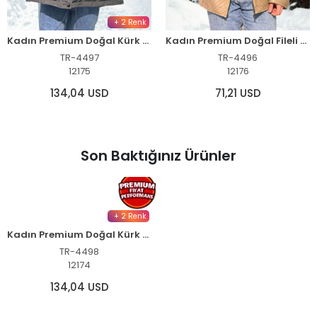
+ 2 Renk
Kadın Premium Doğal Kürk Su Geçirmez Kapüşonlu Mont - Füme
Kadın Premium Doğal Fileli Deri Ceket - Krem
TR-4497
TR-4496
12175
12176
134,04 USD
71,21 USD
Son Baktığınız Ürünler
+ 2 Renk
Kadın Premium Doğal Kürk Su Geçirmez Kapüşonlu Mont - Haki
TR-4498
12174
134,04 USD