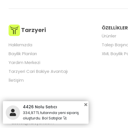
ÖZELLİKLE
Tarzyeri
Ürünler
Hakkımızda
Talep Başına
Bayilik Planları
XML Bayilik P
Yardım Merkezi
Tarzyeri Cari Bakiye Avantajı
İletişim
4426 Nolu Satıcı
334,97 TL tutarında yeni sipariş
+90 850 255 00 50
oluşturdu. Bol Satışlar 🚀
destek@tarzyeri.com