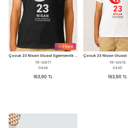
+ 2 Renk
Çocuk 23 Nisan Ulusal Egemenlik ve Çocuk Bayramı Baskılı Bisiklet Yaka T-shirt - Siyah
TR-10977
TR-10976
11445
11445
163,90 TL
163,90 TL