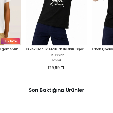
+ 2 Renk
Çocuk 23 Nisan Ulusal Egemenlik ve Çocuk Bayramı Baskılı Bisiklet Yaka T-shirt - Beyaz
Erkek Çocuk Atatürk Baskılı Tişört Kısa Kollu Bisiklet Yaka T-Shirt - Siyah
TR-10622
12564
129,99 TL
Son Baktığınız Ürünler