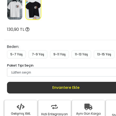
130,90 TL
Beden:
5-7 Yaş
7-9 Yaş
9-11 Yaş
11-13 Yaş
13-15 Yaş
Paket Tipi Seçin
Envantere Ekle
Gelişmiş XML
Aynı Gün Kargo
Hızlı Entegrasyon
St