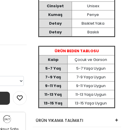
Cinsiyet
Unisex
Kumaş
Penye
Detay
Bisiklet Yaka
Detay
Baskılı
ÜRÜN BEDEN TABLOSU
Kalıp
Çocuk ve Garson
5-7 Yaş
5-7 Yaşa Uygun
7-9 Yaş
7-9 Yaşa Uygun
9-11 Yaş
9-11 Yaşa Uygun
11-13 Yaş
11-13 Yaşa Uygun
13-15 Yaş
13-15 Yaşa Uygun
ÜRÜN YIKAMA TALİMATI
oksuz Satış