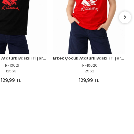
Erkek Çocuk Atatürk Baskılı Tişört Kısa Kollu Bisiklet Yaka T-Shirt - Siyah
Erkek Çocuk Atatürk Baskılı Tişört Kısa Kollu Bisiklet Yaka T-Shirt - Kırmızı
TR-10621
TR-10620
12563
12562
129,99 TL
129,99 TL