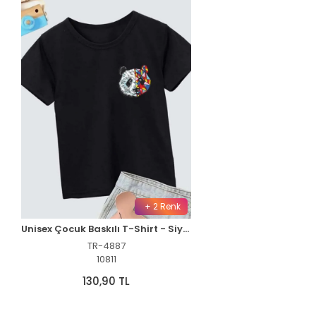
+ 2 Renk
Unisex Çocuk Baskılı T-Shirt - Siyah
TR-4887
10811
130,90 TL