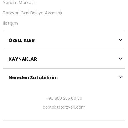
Yardım Merkezi
Tarzyeri Cari Bakiye Avantajı
İletişim
ÖZELLİKLER
KAYNAKLAR
Nereden Satabilirim
+90 850 255 00 50
destek@tarzyeri.com