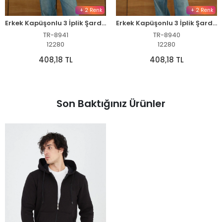
+ 2 Renk
+ 2 Renk
Erkek Kapüşonlu 3 İplik Şardonlu Önü Baskılı Fermuarlı Oversize Sweatshirt - Beyaz
Erkek Kapüşonlu 3 İplik Şardonlu Önü Baskılı Fermuarlı Oversize Sweatshirt - Siyah
TR-8941
TR-8940
12280
12280
408,18 TL
408,18 TL
Son Baktığınız Ürünler