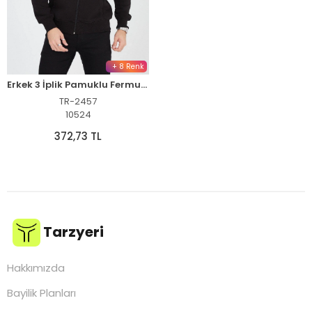
+ 8 Renk
Erkek 3 İplik Pamuklu Fermuarlı Kapüşonlu Kanguru Cepli Hoodie Hırka Sweatshirt - Siyah
TR-2457
10524
372,73 TL
Tarzyeri
Hakkımızda
Bayilik Planları