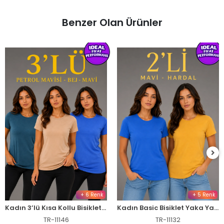
Benzer Olan Ürünler
+ 6 Renk
+ 5 Renk
Kadın 3’lü Kısa Kollu Bisiklet Yaka Basic Slim Fit T-Shirt -Petrol Mavisi - Bej - Mavi
Kadın Basic Bisiklet Yaka Yazlık Slim fit T-Shirt - Mavi & Hardal Sarısı
TR-11146
TR-11132