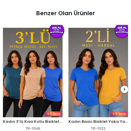
Benzer Olan Ürünler
+ 6 Renk
+ 5 Renk
Kadın 3’lü Kısa Kollu Bisiklet Yaka Basic Slim Fit T-Shirt -Petrol Mavisi - Bej - Mavi
Kadın Basic Bisiklet Yaka Yazlık Slim fit T-Shirt - Mavi & Hardal Sarısı
TR-11146
TR-11132