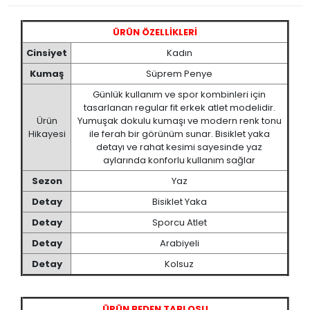
ÜRÜN ÖZELLİKLERİ
Cinsiyet
Kadın
Kumaş
Süprem Penye
Günlük kullanım ve spor kombinleri için
tasarlanan regular fit erkek atlet modelidir.
Ürün
Yumuşak dokulu kumaşı ve modern renk tonu
Hikayesi
ile ferah bir görünüm sunar. Bisiklet yaka
detayı ve rahat kesimi sayesinde yaz
aylarında konforlu kullanım sağlar
Sezon
Yaz
Detay
Bisiklet Yaka
Detay
Sporcu Atlet
Detay
Arabiyeli
Detay
Kolsuz
ÜRÜN BEDEN TABLOSU