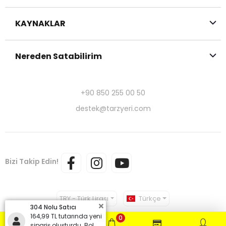
KAYNAKLAR
Nereden Satabilirim
+90 850 255 00 50
destek@tarzyeri.com
Bizi Takip Edin!
TRY - Türk Lirası
Türkçe
304 Nolu Satıcı
164,99 TL tutarında yeni
0
sipariş oluşturdu. Bol