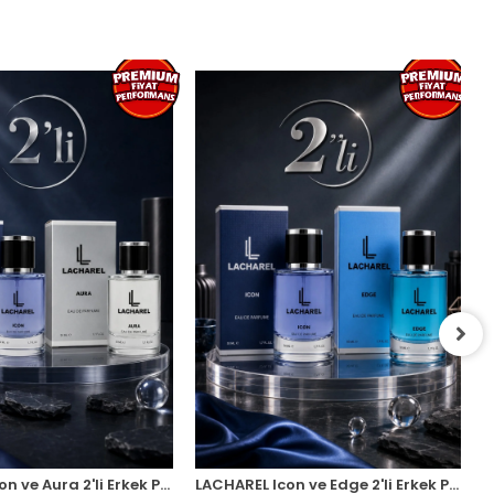
LACHAREL Icon ve Aura 2'li Erkek Parfüm Seti Eau De Parfum 2x50 ML
LACHAREL Icon ve Edge 2'li Erkek Parfüm Seti Eau De Parfum 2x50 ML