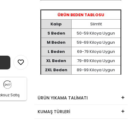
ÜRÜN BEDEN TABLOSU
Kalıp
Slimfıt
S Beden
50-59 Kiloya Uygun
M Beden
59-69 Kiloya Uygun
L Beden
69-79 Kiloya Uygun
XL Beden
79-89 Kiloya Uygun
2XL Beden
89-99 Kiloya Uygun
oksuz Satış
ÜRÜN YIKAMA TALİMATI
KUMAŞ TÜRLERİ