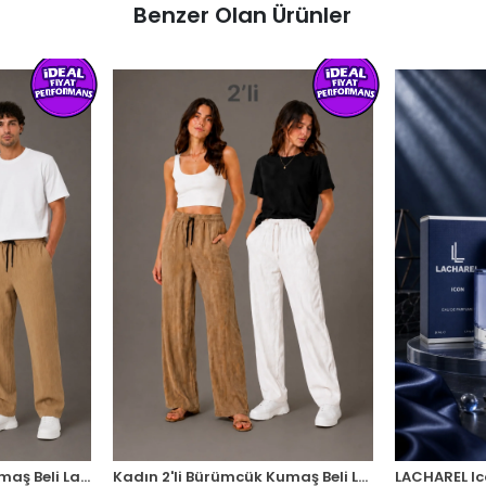
Benzer Olan Ürünler
Erkek 2'li Bürümcük Kumaş Beli Lastikli Bağcıklı Bol Paça Pantolon - Beyaz/Vizon
Kadın 2'li Bürümcük Kumaş Beli Lastikli Bağcıklı Bol Paça Pantolon - Beyaz/Vizon