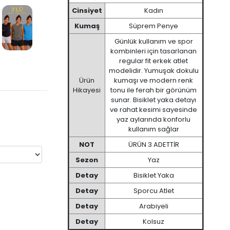
Cinsiyet
Kadın
Kumaş
Süprem Penye
Günlük kullanım ve spor
kombinleri için tasarlanan
regular fit erkek atlet
modelidir. Yumuşak dokulu
Ürün
kumaşı ve modern renk
Hikayesi
tonu ile ferah bir görünüm
sunar. Bisiklet yaka detayı
ve rahat kesimi sayesinde
yaz aylarında konforlu
kullanım sağlar
NOT
ÜRÜN 3 ADETTİR
Sezon
Yaz
Detay
Bisiklet Yaka
Detay
Sporcu Atlet
Detay
Arabiyeli
Detay
Kolsuz