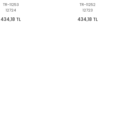
TR-11253
TR-11252
12724
12723
434,18 TL
434,18 TL