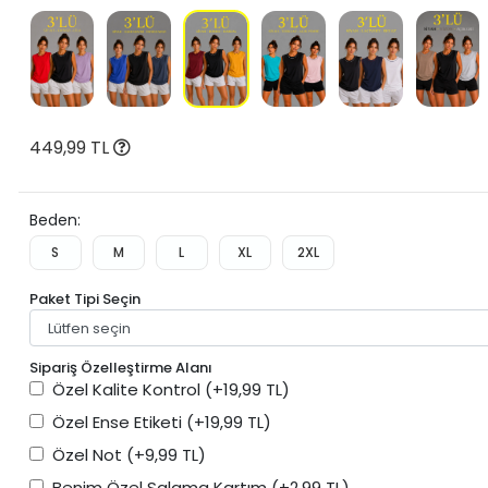
449,99 TL
Beden:
S
M
L
XL
2XL
Paket Tipi Seçin
Sipariş Özelleştirme Alanı
Özel Kalite Kontrol
(+19,99 TL)
Özel Ense Etiketi
(+19,99 TL)
Özel Not
(+9,99 TL)
Benim Özel Salama Kartım
(+2,99 TL)