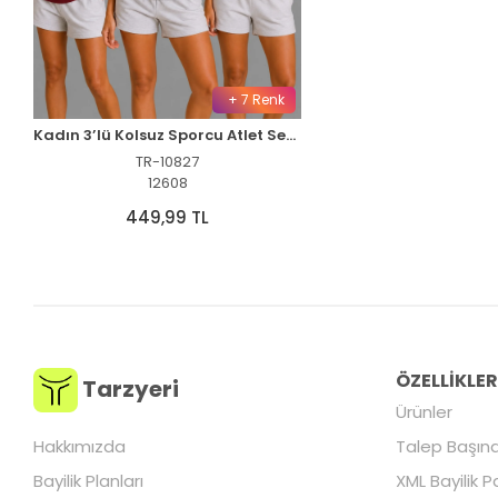
+ 7 Renk
Kadın 3’lü Kolsuz Sporcu Atlet Seti Yazlık Bisiklet Yaka - Siyah, Bordo, Hardal
TR-10827
12608
449,99 TL
ÖZELLİKLE
Tarzyeri
Ürünler
Hakkımızda
Talep Başına
Bayilik Planları
XML Bayilik P