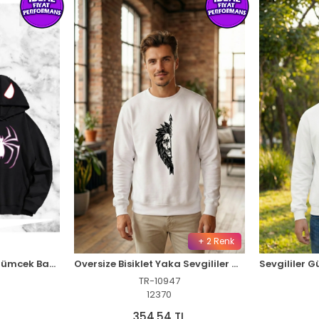
+ 2 Renk
Sevgili Çift Kombini Örümcek Baskılı Kapüşonlu Sweatshirt Hoodie - Siyah
Oversize Bisiklet Yaka Sevgililer Günü Baskılı Sweatshirt - Beyaz
TR-10947
12370
354,54 TL