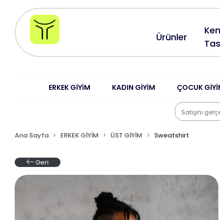
Ken
Ürünler
Tas
ERKEK GİYİM
KADIN GİYİM
ÇOCUK GİYİ
Ana Sayfa
ERKEK GİYİM
ÜST GİYİM
Sweatshirt
Geri