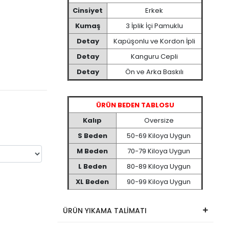
Cinsiyet
Erkek
Kumaş
3 İplik İçi Pamuklu
Detay
Kapüşonlu ve Kordon İpli
Detay
Kanguru Cepli
Detay
Ön ve Arka Baskılı
ÜRÜN BEDEN TABLOSU
Kalıp
Oversize
S Beden
50-69 Kiloya Uygun
M Beden
70-79 Kiloya Uygun
L Beden
80-89 Kiloya Uygun
XL Beden
90-99 Kiloya Uygun
ÜRÜN YIKAMA TALİMATI