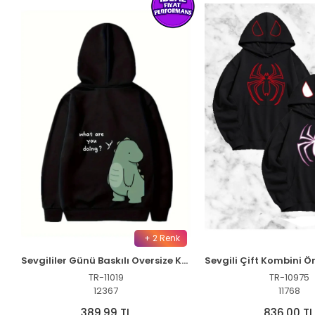
+ 2 Renk
Sevgililer Günü Baskılı Oversize Kapüşonlu Sweatshirt Hoodie - Siyah
TR-11019
TR-10975
12367
11768
389,99 TL
836,00 TL