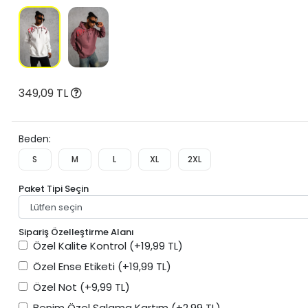
349,09 TL
Beden:
S
M
L
XL
2XL
Paket Tipi Seçin
Sipariş Özelleştirme Alanı
Özel Kalite Kontrol
(+19,99 TL)
Özel Ense Etiketi
(+19,99 TL)
Özel Not
(+9,99 TL)
Benim Özel Salama Kartım
(+2,99 TL)