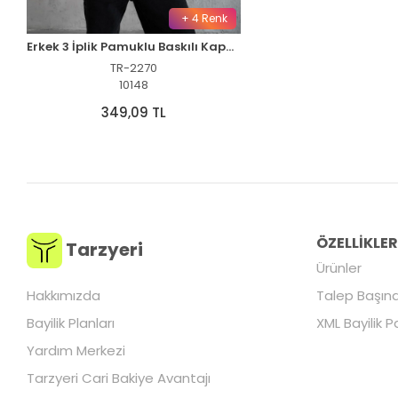
+ 4 Renk
Erkek 3 İplik Pamuklu Baskılı Kapüşonlu Cepli Sweatshirt Hoodie - Beyaz
TR-2270
10148
349,09 TL
ÖZELLİKLE
Tarzyeri
Ürünler
Hakkımızda
Talep Başına
Bayilik Planları
XML Bayilik P
Yardım Merkezi
Tarzyeri Cari Bakiye Avantajı