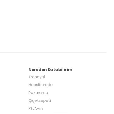
Nereden Satabilirim
Trendyol
Hepsiburada
Pazarama
Çiçeksepeti
PttAvm