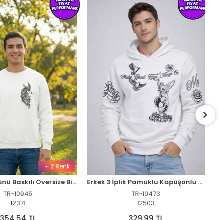
+ 2 Renk
Sevgililer Günü Baskılı Oversize Bisiklet Yaka Sweatshirt - Beyaz
Erkek 3 İplik Pamuklu Kapüşonlu Baskılı SweatShirt hoodie - Beyaz
TR-10945
TR-10473
12371
12503
354,54 TL
329,99 TL