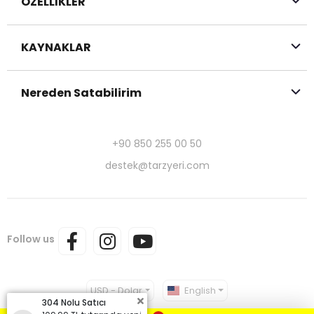
ÖZELLİKLER
KAYNAKLAR
Nereden Satabilirim
+90 850 255 00 50
destek@tarzyeri.com
Follow us
USD - Dolar
English
304 Nolu Satıcı