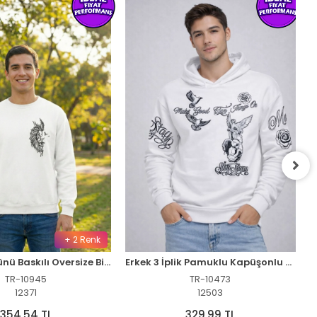
+ 2 Renk
Sevgililer Günü Baskılı Oversize Bisiklet Yaka Sweatshirt - Beyaz
Erkek 3 İplik Pamuklu Kapüşonlu Baskılı SweatShirt hoodie - Beyaz
TR-10945
TR-10473
12371
12503
354,54 TL
329,99 TL