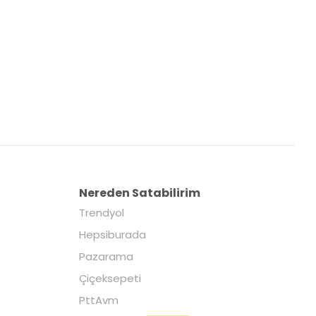
Nereden Satabilirim
Trendyol
Hepsiburada
Pazarama
Çiçeksepeti
PttAvm