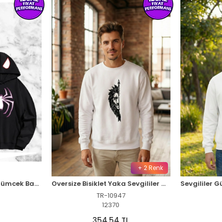
+ 2 Renk
Sevgili Çift Kombini Örümcek Baskılı Kapüşonlu Sweatshirt Hoodie - Siyah
Oversize Bisiklet Yaka Sevgililer Günü Baskılı Sweatshirt - Beyaz
TR-10947
12370
354,54 TL