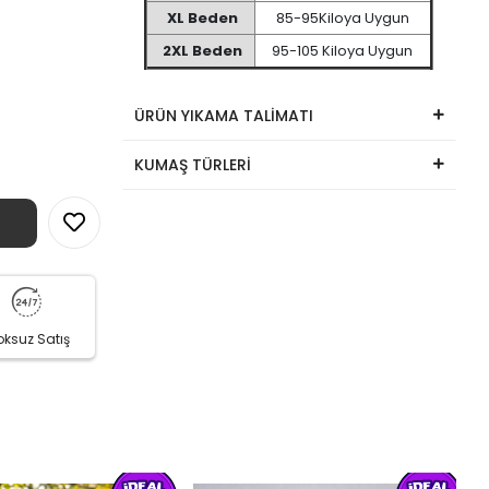
XL Beden
85-95Kiloya Uygun
2XL Beden
95-105 Kiloya Uygun
ÜRÜN YIKAMA TALİMATI
KUMAŞ TÜRLERİ
oksuz Satış