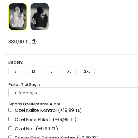
380,90 TL
Beden:
S
M
L
XL
2XL
Paket Tipi Seçin
Sipariş Özelleştirme Alanı
Özel Kalite Kontrol
(+19,99 TL)
Özel Ense Etiketi
(+19,99 TL)
Özel Not
(+9,99 TL)
Benim Özel Salama Kartım
(+2,99 TL)