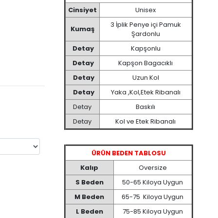
Cinsiyet
Unisex
3 İplik Penye içi Pamuk
Kumaş
Şardonlu
Detay
Kapşonlu
Detay
Kapşon Bagacıklı
Detay
Uzun Kol
Detay
Yaka ,Kol,Etek Ribanalı
Detay
Baskılı
Detay
Kol ve Etek Ribanalı
ÜRÜN BEDEN TABLOSU
Kalıp
Oversize
S Beden
50-65 Kiloya Uygun
M Beden
65-75 Kiloya Uygun
L Beden
75-85 Kiloya Uygun