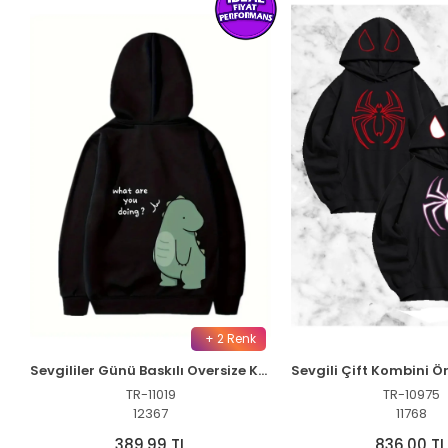
+ 2 Renk
Sevgililer Günü Baskılı Oversize Kapüşonlu Sweatshirt Hoodie - Siyah
TR-11019
TR-10975
12367
11768
389,99 TL
836,00 TL