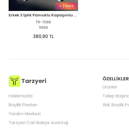
+ 2 Renk
Erkek 3 İplik Pamuklu Kapüşonlu Baskılı Cepli Oversize Sweatshirt Hoodie - Beyaz
TR-7088
11655
380,90 TL
ÖZELLİKLE
Tarzyeri
Ürünler
Hakkımızda
Talep Başına
Bayilik Planları
XML Bayilik P
Yardım Merkezi
Tarzyeri Cari Bakiye Avantajı