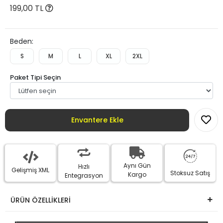
199,00 TL
Beden:
S
M
L
XL
2XL
Paket Tipi Seçin
Envantere Ekle
Aynı Gün
Hızlı
Gelişmiş XML
Stoksuz Satış
Kargo
Entegrasyon
ÜRÜN ÖZELLİKLERİ