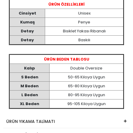
ÜRÜN ÖZELLİKLERİ
Cinsiyet
Unisex
Kumaş
Penye
Detay
Bisiklet Yakası Ribanalı
Detay
Baskılı
ÜRÜN BEDEN TABLOSU
Kalıp
Double Oversize
S Beden
50-65 Kiloya Uygun
M Beden
65-80 Kiloya Uygun
L Beden
80-95 Kiloya Uygun
XL Beden
95-105 Kiloya Uygun
ÜRÜN YIKAMA TALİMATI