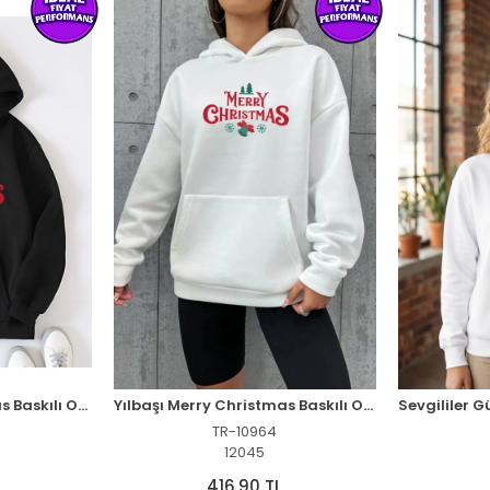
Yılbaşı Merry Christmas Baskılı Oversize Kapüşonlu Sweatshirt Hoodie - Siyah
Yılbaşı Merry Christmas Baskılı Oversize Kapüşonlu Sweatshirt Hoodie - Beyaz
TR-10964
12045
416,90 TL