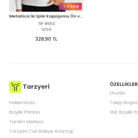
+ 2 Renk
Metallica İki İplik Kapüşonlu Ön ve Arka Baskılı hoodie - Beyaz
TR-8553
12134
328,90 TL
ÖZELLİKLE
Tarzyeri
Ürünler
Hakkımızda
Talep Başına
Bayilik Planları
XML Bayilik P
Yardım Merkezi
Tarzyeri Cari Bakiye Avantajı