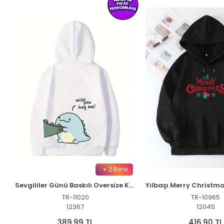
+ 2 Renk
Sevgililer Günü Baskılı Oversize Kapüşonlu Sweatshirt Hoodie - Beyaz
TR-11020
TR-10965
12367
12045
389,99 TL
416,90 TL