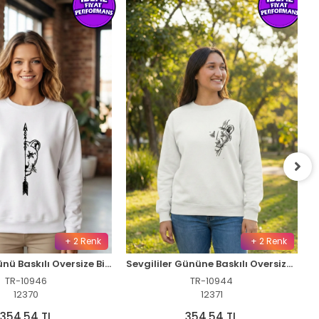
+ 2 Renk
+ 2 Renk
Sevgililer Günü Baskılı Oversize Bisiklet Yaka Sweatshirt - Beyaz
Sevgililer Gününe Baskılı Oversize Bisiklet Yaka Sweatshirt - Beyaz
TR-10946
TR-10944
12370
12371
354,54 TL
354,54 TL