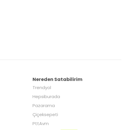
Nereden Satabilirim
Trendyol
Hepsiburada
Pazarama
Çiçeksepeti
PttAvm