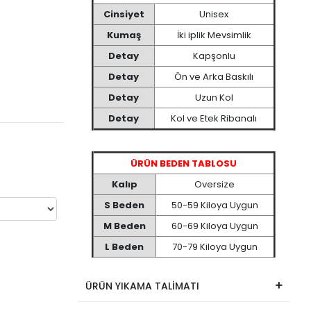
Cinsiyet
Unisex
Kumaş
İki iplik Mevsimlik
Detay
Kapşonlu
Detay
Ön ve Arka Baskılı
Detay
Uzun Kol
Detay
Kol ve Etek Ribanalı
ÜRÜN BEDEN TABLOSU
Kalıp
Oversize
S Beden
50-59 Kiloya Uygun
M Beden
60-69 Kiloya Uygun
L Beden
70-79 Kiloya Uygun
ÜRÜN YIKAMA TALİMATI