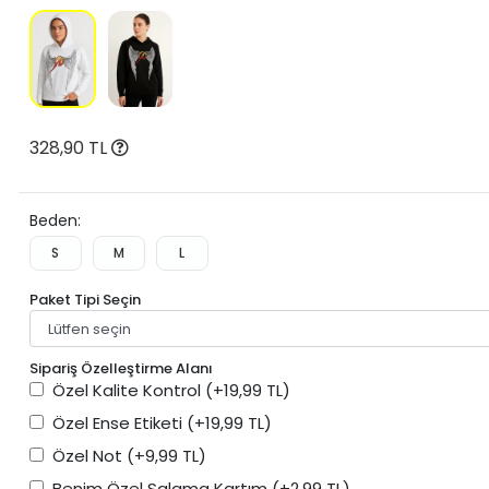
328,90 TL
Beden:
S
M
L
Paket Tipi Seçin
Sipariş Özelleştirme Alanı
Özel Kalite Kontrol
(+19,99 TL)
Özel Ense Etiketi
(+19,99 TL)
Özel Not
(+9,99 TL)
Benim Özel Salama Kartım
(+2,99 TL)