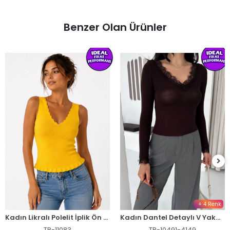
Benzer Olan Ürünler
+ 4 Renk
Kadın Likralı Polelit İplik Ön Arka V Yaka Volanlı Atlet Bluz Triko - Sarı
Kadın Dantel Detaylı V Yaka Arkası V Yaka Kaşmir Dokulu Uzun Kollu Bluz - Vişne Çürüğü
TR-11083
TR-10491-4149