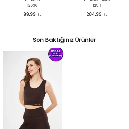
12636
12511
99,99 TL
284,99 TL
Son Baktığınız Ürünler