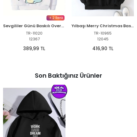
+ 2 Renk
Sevgililer Günü Baskılı Oversize Kapüşonlu Sweatshirt Hoodie - Beyaz
Yılbaşı Merry Christmas Baskılı Oversize Kapüşonlu Sweatshirt Hoodie - Siyah
TR-11020
TR-10965
12367
12045
389,99 TL
416,90 TL
Son Baktığınız Ürünler