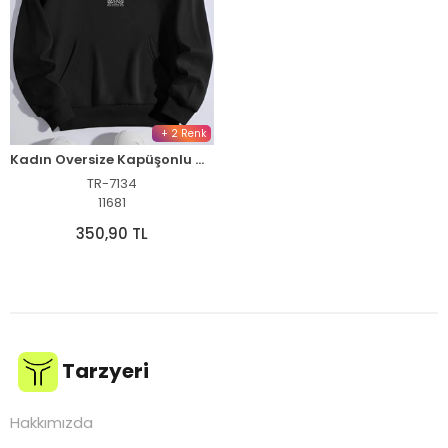
+ 2 Renk
Kadın Oversize Kapüşonlu Cepli Baskılı 3 İplik Pamuklu Hoodie Sweatshirt - Siyah
TR-7134
11681
350,90 TL
Tarzyeri
Hakkımızda