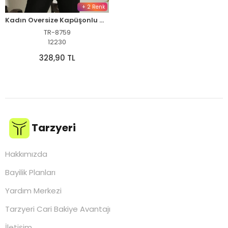
+ 2 Renk
Kadın Oversize Kapüşonlu Cepli Baskılı 3 İplik Pamuklu Hoodie Sweatshirt - Siyah
TR-8759
12230
328,90 TL
Tarzyeri
Hakkımızda
Bayilik Planları
Yardım Merkezi
Tarzyeri Cari Bakiye Avantajı
İletişim