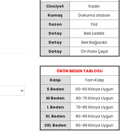
Cinsiyet
Kadın
Kumaş
Dokuma otoban
Sezon
Yaz
Detay
Beli Lastıkli
Detay
Beli Bağacıklı
Detay
Ön Flota Çepli
ÜRÜN BEDEN TABLOSU
Kalıp
Tam Kalıp
S Beden
50-60 Kiloya Uygun
M Beden
60-70 Kiloya Uygun
L Beden
70-80 Kiloya Uygun
XL Beden
80-90 Kiloya Uygun
2XL Beden
90-99 Kiloya Uygun