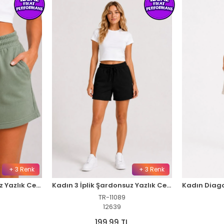
+ 3 Renk
+ 3 Renk
Kadın 3 İplik Şardonsuz Yazlık Cepli Lastikli Bağcıklı Regular Fit Şort - Yeşil
Kadın 3 İplik Şardonsuz Yazlık Cepli Lastikli Bağcıklı Regular Fit Şort - Siyah
TR-11089
12639
199,99 TL