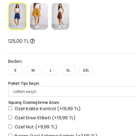
125,00 TL
Beden:
S
M
L
XL
2XL
Paket Tipi Seçin
Sipariş Özelleştirme Alanı
Özel Kalite Kontrol
(+19,99 TL)
Özel Ense Etiketi
(+19,99 TL)
Özel Not
(+9,99 TL)
Benim Özel Salama Kartım
(+2,99 TL)