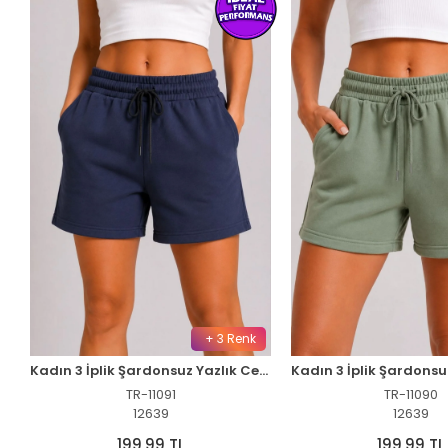
+ 3 Renk
Kadın 3 İplik Şardonsuz Yazlık Cepli Lastikli Bağcıklı Regular Fit Şort - Lacivert
TR-11091
TR-11090
12639
12639
199,99 TL
199,99 TL