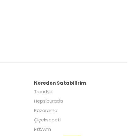
Nereden Satabilirim
Trendyol
Hepsiburada
Pazarama
Çiçeksepeti
PttAvm