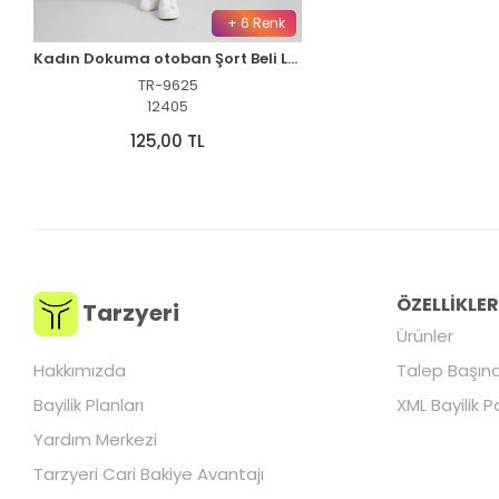
+ 6 Renk
Kadın Dokuma otoban Şort Beli Lastikli Bağcıklı Cepli Kesim Şort - İndigo
TR-9625
12405
125,00 TL
ÖZELLİKLE
Tarzyeri
Ürünler
Hakkımızda
Talep Başına
Bayilik Planları
XML Bayilik P
Yardım Merkezi
Tarzyeri Cari Bakiye Avantajı