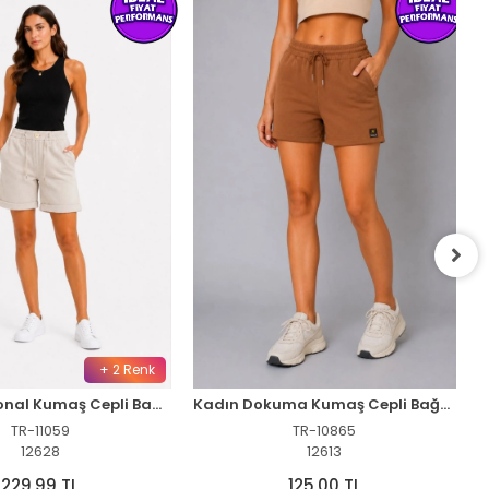
+ 2 Renk
Kadın Diagonal Kumaş Cepli Bağcıklı Duble Paça Düğmeli Fermuarlı Şort - Bej
Kadın Dokuma Kumaş Cepli Bağcıklı Regular Fit Yazlık Şort - Kahverengi
TR-11059
TR-10865
12628
12613
229,99 TL
125,00 TL